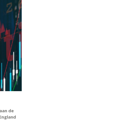
 aan de
 England