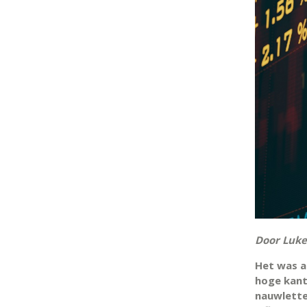
Door Luk
Het was al
hoge kant
nauwlette