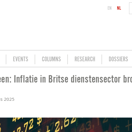
EN
NL
EVENTS
COLUMNS
RESEARCH
DOSSIERS
en: Inflatie in Britse dienstensector b
STENSECTOR BRON VAN ZORG
us 2025