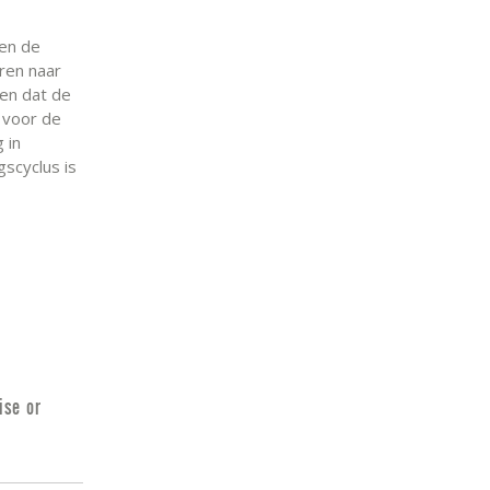
 en de
eren naar
gen dat de
 voor de
 in
scyclus is
ise or