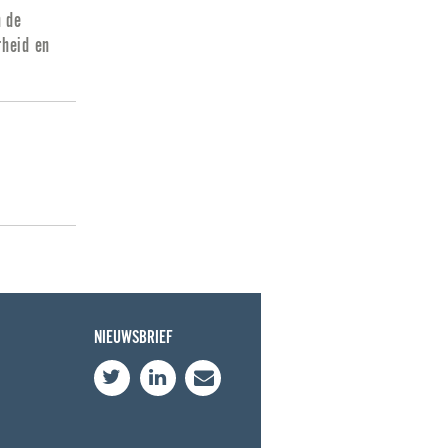
n de
rheid en
NIEUWSBRIEF