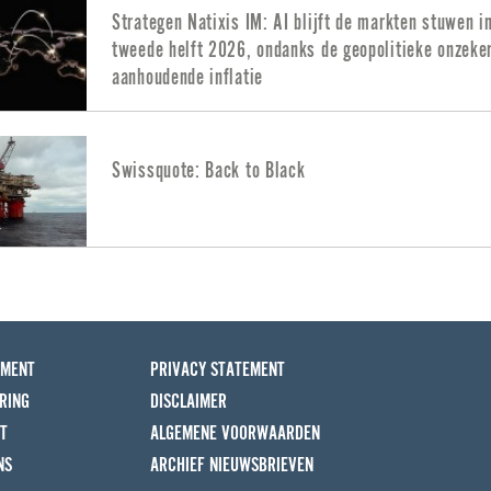
Strategen Natixis IM: AI blijft de markten stuwen i
tweede helft 2026, ondanks de geopolitieke onzeke
aanhoudende inflatie
Swissquote: Back to Black
EMENT
PRIVACY STATEMENT
RING
DISCLAIMER
T
ALGEMENE VOORWAARDEN
NS
ARCHIEF NIEUWSBRIEVEN