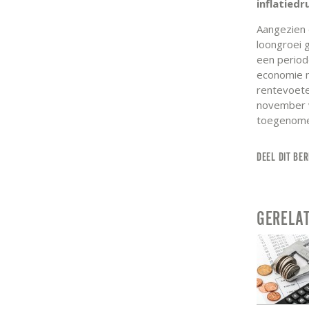
inflatiedr
Aangezien 
loongroei g
een period
economie m
rentevoete
november v
toegenome
DEEL DIT BER
GERELA