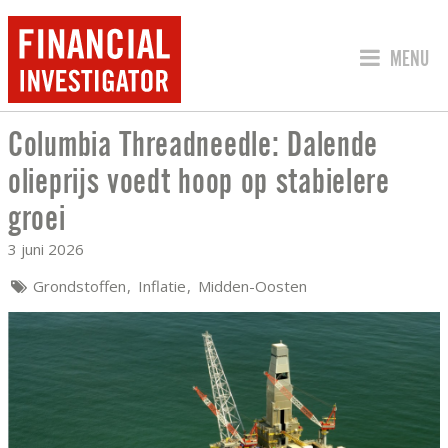
SPRING 
MENU
Columbia Threadneedle: Dalende
COLUMBIA THREADNEEDLE: DALENDE O
olieprijs voedt hoop op stabielere
groei
3 juni 2026
Grondstoffen
Inflatie
Midden-Oosten