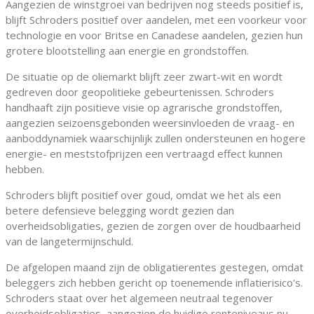
Aangezien de winstgroei van bedrijven nog steeds positief is,
blijft Schroders positief over aandelen, met een voorkeur voor
technologie en voor Britse en Canadese aandelen, gezien hun
grotere blootstelling aan energie en grondstoffen.
De situatie op de oliemarkt blijft zeer zwart-wit en wordt
gedreven door geopolitieke gebeurtenissen. Schroders
handhaaft zijn positieve visie op agrarische grondstoffen,
aangezien seizoensgebonden weersinvloeden de vraag- en
aanboddynamiek waarschijnlijk zullen ondersteunen en hogere
energie- en meststofprijzen een vertraagd effect kunnen
hebben.
Schroders blijft positief over goud, omdat we het als een
betere defensieve belegging wordt gezien dan
overheidsobligaties, gezien de zorgen over de houdbaarheid
van de langetermijnschuld.
De afgelopen maand zijn de obligatierentes gestegen, omdat
beleggers zich hebben gericht op toenemende inflatierisico's.
Schroders staat over het algemeen neutraal tegenover
overheidsobligaties, aangezien de huidige renteniveaus nu