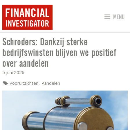
SPRING 
MENU
Schroders: Dankzij sterke
SCHRODERS: DANKZIJ STERKE BEDRIJ
bedrijfswinsten blijven we positief
over aandelen
5 juni 2026
Vooruitzichten
Aandelen