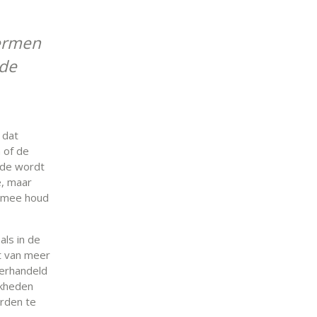
termen
 de
 dat
n of de
nde wordt
e, maar
armee houd
als in de
t van meer
derhandeld
jkheden
arden te