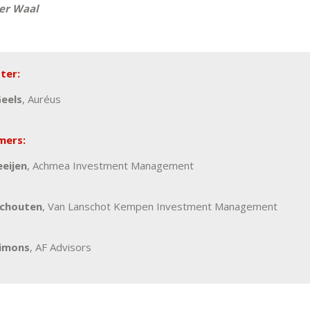
er Waal
ter:
eels
, Auréus
mers:
eijen
, Achmea Investment Management
Schouten
, Van Lanschot Kempen Investment Management
Simons
, AF Advisors