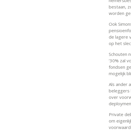
nemersbest
bestaan, z
worden ges
Ook Simons 
pensioenfo
de lagere v
op het sle
Schouten n
‘30% zal v
fondsen ge
mogelijk bli
Als ander 
beleggers 
over voorw
deployment
Private de
om eigenlij
voorwaarde