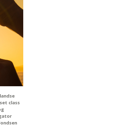
rlandse
set class
og
igator
nfondsen