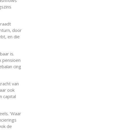
cashflows
gszins
 raadt
nturn, door
ebt, en die
baar is.
k pensioen
ebalan cing
racht van
maar ook
 capital
eels. ‘Waar
ncierings
Ook de