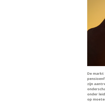
De markt 
pensioenf
zijn aant
onderscha
onder lei
op moeten