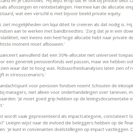
and en je cashflows.’ Hij wijst erop dat er ook bij private debt 
oals aflossingen en rentebetalingen. Hiermee kan de allocatie eni
tuurd, wat een verschil is met bijvoor beeld private equity.
ziet mogelijkheden om liqui diteit te creëren als dat nodig is. Hij
ndsen aan te werken met bandbreedtes. ‘Zorg dat je in een dow
olatiliteit, niet ineens een heel hoge allocatie hebt naar private d
chtste moment moet afbouwen.’
uanceert aanvullend dat een 30%-allocatie niet universeel toepas
oor een generiek pensioenfonds wel passen, maar we hebben oo
zien waar dat te hoog was. Robuustheidsanalyses laten zien of r
jft in stressscenario’s.’
aandachtspunt voor pensioen fondsen noemt Schouten de inkoopk
bij managers, niet alleen voor onderhandelingen over tarieven, 
aarden. ‘Je moet goed grip hebben op de leningsdocumentatie en
.’
bt wordt vaak gepresenteerd als impactcategorie, constateert G
k?’ Leeijen wijst naar de invloed die beleggers hebben op de fina
n. ‘Je kunt in convenanten doelstellingen op impact vastleggen. 