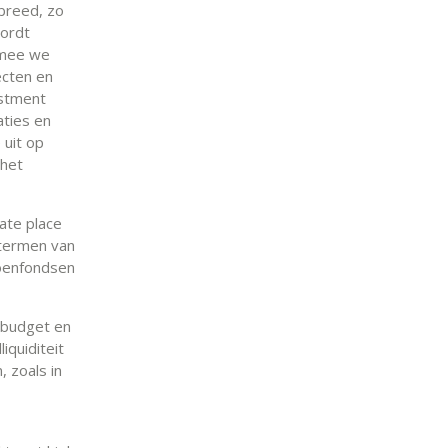
 breed, zo
wordt
rmee we
ecten en
estment
aties en
 uit op
 het
ate place
 termen van
ioenfondsen
tsbudget en
iquiditeit
, zoals in