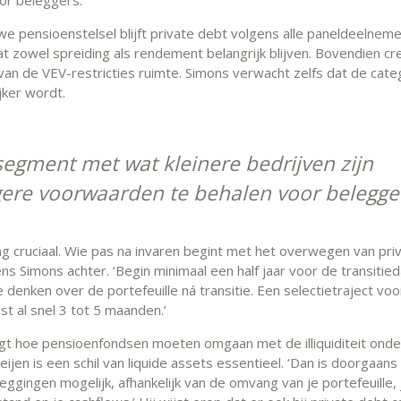
uwe pensioenstelsel blijft private debt volgens alle paneldeelnem
at zowel spreiding als rendement belangrijk blijven. Bovendien cr
van de VEV-restricties ruimte. Simons verwacht zelfs dat de cate
jker wordt.
 segment met wat kleinere bedrijven zijn
gere voorwaarden te behalen voor belegge
ing cruciaal. Wie pas na invaren begint met het overwegen van pri
ns Simons achter. ‘Begin minimaal een half jaar voor de transitie
e denken over de portefeuille ná transitie. Een selectietraject voo
st al snel 3 tot 5 maanden.’
gt hoe pensioenfondsen moeten omgaan met de illiquiditeit onde
ijen is een schil van liquide assets essentieel. ‘Dan is doorgaan
eleggingen mogelijk, afhankelijk van de omvang van je portefeuille, 