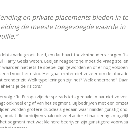
 lending en private placements bieden in 
reiding de meeste toegevoegde waarde in
uille.
 debt-markt groeit hard, en dat baart toezichthouders zorgen. ‘Is
wil Harry Geels weten. Leeijen reageert: ‘Je moet de vraag stelle
r waarden niet iets te soepel zijn geworden en of er nog voldoe
erd voor het risico. Het gaat echter niet zozeer om de allocati
at eronder zit. Welk type leningen zijn het? Welk onderpand? Da
beheers je de risico’s.’
rvolgt: ‘In Europa zijn de spreads iets gedaald, maar niet zo ver 
ngt ook heel erg af van het segment. Bij bedrijven met een omze
ljoen worden grotere clubdeals gedaan waar minder gunstig on
, omdat die bedrijven vaak ook veel andere financierings mogeli
 het segment met wat kleinere bedrijven zijn gunstigere voorwa
or beleggers.’