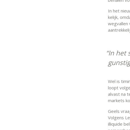
In het nie
kelijk, omd
wegvallen 
aantrekkeli
In het
gunsti
Wel is tim
loopt volge
alvast na t
markets ko
Geels vraa
Volgens Lee
illiquide b