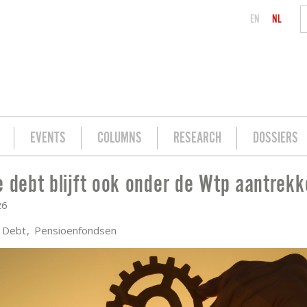
EN
NL
EVENTS
COLUMNS
RESEARCH
DOSSIERS
e debt blijft ook onder de Wtp aantrekke
WTP AANTREKKELIJK
26
e Debt
Pensioenfondsen