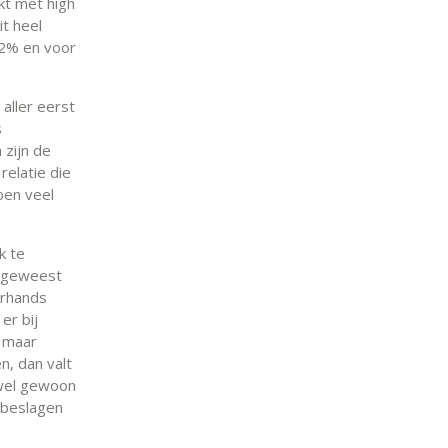
jkt met high
it heel
 2% en voor
aller eerst
s
 zijn de
relatie die
ben veel
k te
n geweest
erhands
er bij
, maar
n, dan valt
t wel gewoon
 beslagen