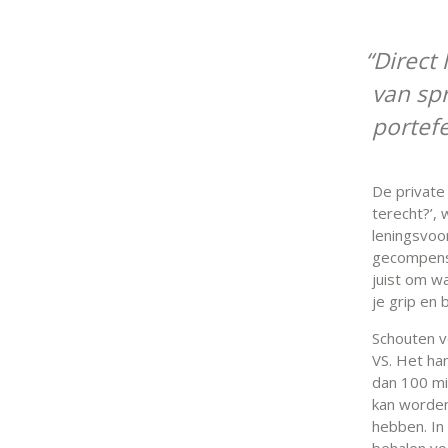
Direct
van sp
portefe
De private
terecht?’, 
leningsvoo
gecompense
juist om w
je grip en 
Schouten ve
VS. Het ha
dan 100 mi
kan worden
hebben. In
behalen vo