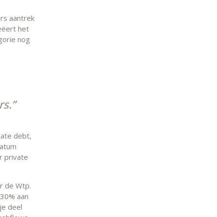
ers aantrek
eëert het
gorie nog
rs.
vate debt,
datum
r private
r de Wtp.
s 30% aan
je deel