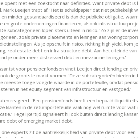
ie opent met een zoektocht naar definities. Want private debt is
nel. Mark Leeijen trapt af: ‘Het is schuldpapier dat niet publiekelijk 
 en minder gestandaardiseerd is dan de publieke obligatie, waa
e en grote ondernemingen financieren, alsook infrastructuurproj
De subcategorieën lopen sterk uiteen in risico. ‘Zo zijn er de inv
gorieën, zoals private placements en leningen aan woningcorpor
etinstellingen. Als je opschuift in risico, richting high yield, kom je
ing, real estate debt en infra structure debt. Aan het uiteinde van
ind je onder meer distressed debt en mezzanine-leningen.’
ssantst voor pensioenfondsen vindt Leeijen direct lending en priv
 ook de grootste markt vormen. ‘Deze subcategorieën bieden in
de meeste toege voegde waarde in de portefeuille, omdat pens
esteren in het equity segment van infrastructuur en vastgoed.’
uten reageert: ‘Een pensioenfonds heeft een bepaald illiquiditei
onze klanten in de returnportefeuille vaak nog wel ruimte voor wat ill
icatie.’ Tegelijkertijd signaleert hij ook buiten direct lending kansen
ture debt of emerging market debt.
drie experts zit de aantrekkelijk heid van private debt voor een