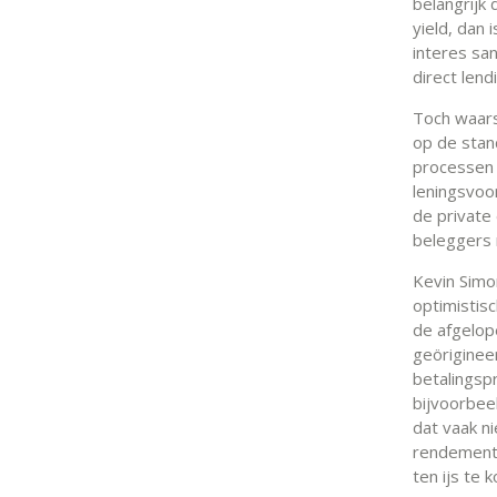
belangrijk d
yield, dan 
interes sa
direct len
Toch waars
op de stand
processen e
leningsvoo
de private
beleggers 
Kevin Simo
optimistis
de afgelop
geörigineer
betalingsp
bijvoorbee
dat vaak ni
rendement.
ten ijs te 