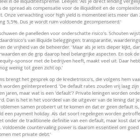
eel in de illiquiditeitspremie. Leeijen: ‘Als je direct lending vergeli
is de spread als compensatie voor de illiquiditeit en de complexite
nt. Onze verwachting voor high yield is momenteel iets meer dan
ding 5,5%. Dus je wordt ruim voldoende gecompenseerd.’
chuwen de panelleden voor onderschatte risico’s. Schouten wijst 
aardrisico’s van illiquide beleggingen: transparantie, waardering
n de vrijheid van de beheerder. ‘Maar als je iets dieper kijkt, dan
rwaarden en de grip daarop heel belangrijke aspecten. En ook de 
 equity-sponsor met de bedrijven heeft, maakt veel uit. Daar heb
nog weinig tot geen zicht op.’
ns brengt het gesprek op de kredietrisico’s, die volgens hem vaa
ch worden geïnterpreteerd. ‘De default rates zouden vrij laag zij
en jaren, maar wat is een ‘default’? Private leningen worden ond
d. Dan is het in het voordeel van de uitgever van de lening dat je 
roblemen samen probeert uit te komen en dat er geen default is
ld een payment holiday. Als dat soort regelingen worden getroffe
et onder de traditionele definitie van een default, maar kost da
 Voldoende countervailing power is daarom essentieel om goed
komen met private debt.’