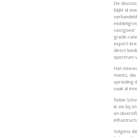
De discuss
blijkt al s
verhandeld
middelgrot
vastgoed.’ 
grade-cate
export-kredi
direct lend
spectrum v
Het intere
ments, die
spreiding 
vaak al inv
Robin Scho
ik zie bij 
en diversif
infrastruc
Volgens de 