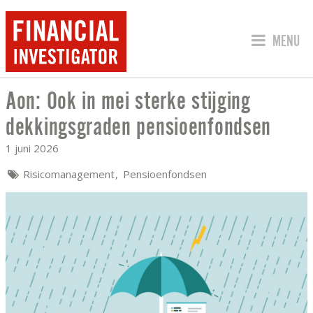
SPRING 
MENU
Aon: Ook in mei sterke stijging
AON: OOK IN MEI STERKE STIJGING 
dekkingsgraden pensioenfondsen
1 juni 2026
Risicomanagement
Pensioenfondsen