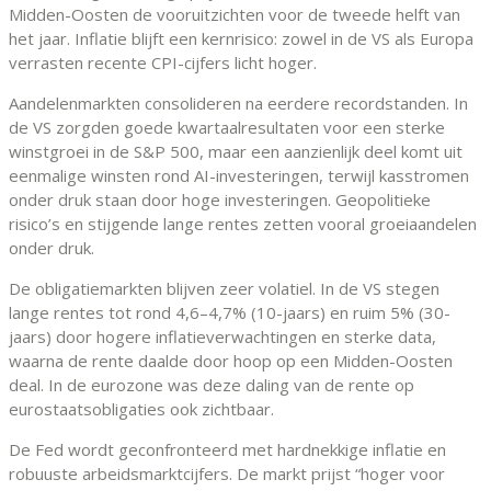
Midden-Oosten de vooruitzichten voor de tweede helft van
het jaar. Inflatie blijft een kernrisico: zowel in de VS als Europa
verrasten recente CPI-cijfers licht hoger.
Aandelenmarkten consolideren na eerdere recordstanden. In
de VS zorgden goede kwartaalresultaten voor een sterke
winstgroei in de S&P 500, maar een aanzienlijk deel komt uit
eenmalige winsten rond AI-investeringen, terwijl kasstromen
onder druk staan door hoge investeringen. Geopolitieke
risico’s en stijgende lange rentes zetten vooral groeiaandelen
onder druk.
De obligatiemarkten blijven zeer volatiel. In de VS stegen
lange rentes tot rond 4,6–4,7% (10-jaars) en ruim 5% (30-
jaars) door hogere inflatieverwachtingen en sterke data,
waarna de rente daalde door hoop op een Midden-Oosten
deal. In de eurozone was deze daling van de rente op
eurostaatsobligaties ook zichtbaar.
De Fed wordt geconfronteerd met hardnekkige inflatie en
robuuste arbeidsmarktcijfers. De markt prijst “hoger voor