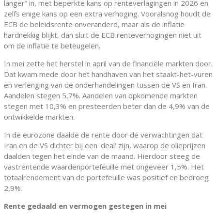
langer” in, met beperkte kans op renteverlagingen in 2026 en
zelfs enige kans op een extra verhoging. Vooralsnog houdt de
ECB de beleidsrente onveranderd, maar als de inflatie
hardnekkig blijkt, dan sluit de ECB renteverhogingen niet uit
om de inflatie te beteugelen.
In mei zette het herstel in april van de financiële markten door.
Dat kwam mede door het handhaven van het staakt-het-vuren
en verlenging van de onderhandelingen tussen de VS en Iran.
Aandelen stegen 5,7%. Aandelen van opkomende markten
stegen met 10,3% en presteerden beter dan de 4,9% van de
ontwikkelde markten.
In de eurozone daalde de rente door de verwachtingen dat
Iran en de VS dichter bij een 'deal' zijn, waarop de olieprijzen
daalden tegen het einde van de maand. Hierdoor steeg de
vastrentende waardenportefeuille met ongeveer 1,5%. Het
totaalrendement van de portefeuille was positief en bedroeg
2,9%.
Rente gedaald en vermogen gestegen in mei