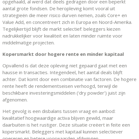
opgehaald, al werd dat deels gedragen door een beperkt
aantal grote fondsen. De heropleving komt vooral uit
strategieën die meer risico durven nemen, zoals Core+ en
Value Add, en concentreert zich in Europa en Noord-Amerika.
Tegelijkertijd blijft de markt selectief: beleggers kiezen
nadrukkelijker voor kwaliteit en laten minder ruimte voor
middelmatige projecten.
Kopersmarkt door hogere rente en minder kapitaal
Opvallend is dat deze opleving niet gepaard gaat met een
hausse in transacties. Integendeel, het aantal deals blijft
achter. Dat komt door een combinatie van factoren. De hogere
rente heeft de rendementseisen verhoogd, terwijl de
beschikbare investeringsmiddelen (‘dry powder’) juist zijn
afgenomen.
Het gevolg is een disbalans tussen vraag en aanbod:
kwalitatief hoogwaardige activa blijven gewild, maar
daarbuiten is het rustiger. Deze situatie creëert in feite een
kopersmarkt. Beleggers met kapitaal kunnen selectiever
opereren en betere voorwaarden afdwingen.