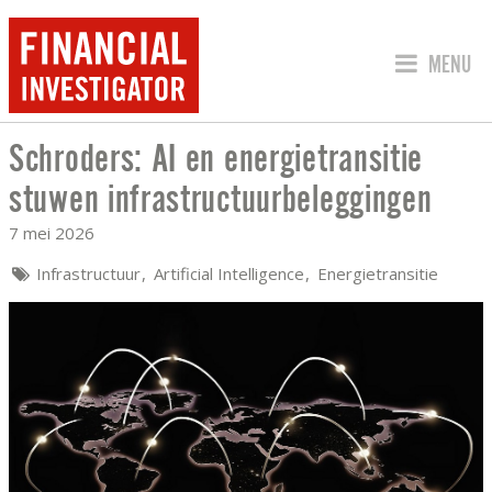
SPRING 
MENU
Schroders: AI en energietransitie
SCHRODERS: AI EN ENERGIETRANSIT
stuwen infrastructuurbeleggingen
7 mei 2026
Infrastructuur
Artificial Intelligence
Energietransitie