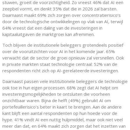
stuwen, groeit de voorzichtigheid. Zo vreest 46% dat AI een
zeepbel vormt, en denkt 35% dat die in 2026 zal barsten.
Daarnaast maakt 69% zich zorgen over concentratierisico’s
door de technologische ontwikkelingen op vlak van AI, terwijl
64% vreest dat een daling van de investeringen in
kapitaaluitgaven de marktgroei kan afremmen.
Toch blijven de institutionele beleggers grotendeels positief
over de vooruitzichten voor AI in het komende jaar. 65%
verwacht dat de sector de groei opnieuw zal versnellen. Ook
in private markten staat technologie centraal: 52% van de
respondenten richt zich op AI-gerelateerde investeringen.
Daarnaast passen vele institutionele beleggers de technologie
ook toe in hun eigen processen. 68% zegt dat AI helpt om
investeringsmogelijkheden te ontsluiten die voorheen
onzichtbaar waren. Bijna de helft (49%) gebruikt AI om
portefeuillerisico’s beter in kaart te brengen. Aan de andere
kant blijft een aantal respondenten op hun hoede voor de
hype. 41% vindt AI een nuttig hulpmiddel, maar ook niet veel
meer dan dat, en 64% maakt zich zorgen dat het inzetten van