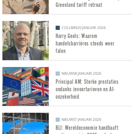
Greenland tariff retreat
COLUMN
20 JANUARI 2026
Harry Geels: Waarom
handelsbarrières steeds weer
falen
NIEUWS
8 JANUARI 2026
Principal AM: Sterke prestaties
ondanks invoertarieven en AI-
onzekerheid
NIEUWS
7 JANUARI 2026
BLI: Wereldeconomie handhaaft