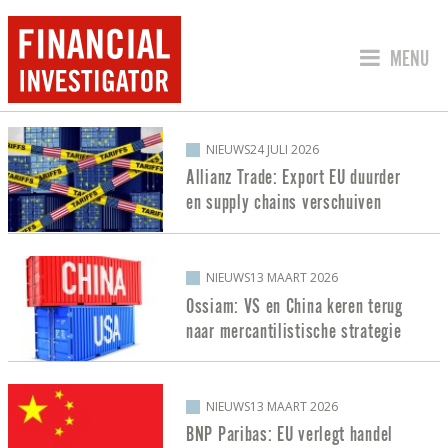
SPRING 
MENU
BERICHTEN OVER HANDELSCONFLICT
NIEUWS
24 JULI 2026
Allianz Trade: Export EU duurder
en supply chains verschuiven
NIEUWS
13 MAART 2026
Ossiam: VS en China keren terug
naar mercantilistische strategie
NIEUWS
13 MAART 2026
BNP Paribas: EU verlegt handel