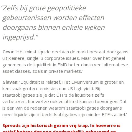
Zelfs bij grote geopolitieke
gebeurtenissen worden effecten
doorgaans binnen enkele weken
ingeprijsd.
Ceva
: ‘Het minst liquide deel van de markt bestaat doorgaans
uit kleinere, single-B corporate issues. Maar over het geheel
genomen is de liquiditeit in EMD beter dan in veel alternatieve
asset classes, zoals in private markets.’
Glavan
: ‘Liquiditeit is relatief. Het EMuniversum is groter en
kent vaak grotere emissies dan US high yield. Bij
staatsobligaties zie je dat ETF’s de liquiditeit zelfs
verbeteren, hoewel ze ook volatiliteit kunnen toevoegen. Dat
is een van de redenen waarom staatsobligaties doorgaans
meer liquide zijn: in bedrijfsobligaties zijn minder ETF’s actief.’
Spreads zijn historisch gezien vrij krap. In hoeverre is
actief beheer dan nog daadwerkelijk gebaseerd op