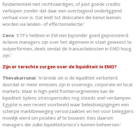
fundamenteel niet rechtvaardigen, of juist goede credits
verkopen zonder dat daar een overtuigend onderliggend
verhaal voor is. Dat leidt tot dislocaties die benut kunnen
worden via landen- of effectenselectie.’
Ceva
: ‘ETF’s hebben in EM niet bijzonder goed gepresteerd.
Actieve managers zijn over het algemeen in staat geweest te
outperformen, deels omdat de transactiekosten in EMD hoog
zijn.’
Zijn er terechte zorgen over de liquiditeit in EMD?
Thevakarrunai
: ‘In brede zin is de liquiditeit verbeterd
doordat er meer emissies zijn in sovereign, corporate en local
markets. Maar in high-yield frontiersegmenten kan de
liquiditeit tijdens stressperiodes nog steeds snel verdampen.
Egypte is een recent voorbeeld waar beleidswijzigingen een
scherpe marktbeweging veroorzaakten en het voor beleggers
moeilijk werd om posities af te bouwen. Kies daarom
managers die zulke liquiditeitsrisico’s kunnen beheersen.’