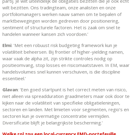
partij. Je wilt uiteindelijk de obligaties bezitten die je ook echt
wilt bezitten. Ons tradingteam, onze analisten en onze
portfoliomanagers werken nauw samen om te bepalen of
marktbewegingen worden gedreven door positionering,
sentiment of structurele factoren. Het is zaak om snel te
handelen wanneer kansen zich voordoen.’
Elmi
: ‘Met een robuust risk budgeting framework kun je
volatiliteit beheersen. Bij frontier of higher-yielding namen,
waar vaak de alpha zit, zijn strikte controles nodig op
positieomvang, stop losses en risicomaatstaven. In EM, waar
handelsvolumes snel kunnen verschuiven, is die discipline
essentieel.’
Glavan
: ‘Een goed startpunt is het correct meten van risico,
niet alleen via spreadduration graadmeters maar ook door te
kijken naar de volatiliteit van specifieke obligatieleningen,
sectoren en landen. Met limieten voor segmenten, regio’s en
sectoren kun je overmatige concentratie vermijden.
Diversificatie blijft je belangrijkste bescherming.’
Welke rol zou een local-currency EMD-portefeuille