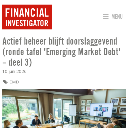
SPRING 
MENU
Actief beheer blijft doorslaggevend
ACTIEF BEHEER BLIJFT DOORSLAGGEVE
(ronde tafel 'Emerging Market Debt'
– deel 3)
10 juni 2026
EMD