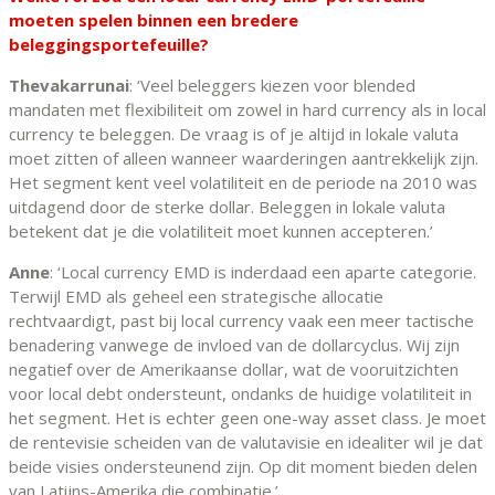
moeten spelen binnen een bredere
beleggingsportefeuille?
Thevakarrunai
: ‘Veel beleggers kiezen voor blended
mandaten met flexibiliteit om zowel in hard currency als in local
currency te beleggen. De vraag is of je altijd in lokale valuta
moet zitten of alleen wanneer waarderingen aantrekkelijk zijn.
Het segment kent veel volatiliteit en de periode na 2010 was
uitdagend door de sterke dollar. Beleggen in lokale valuta
betekent dat je die volatiliteit moet kunnen accepteren.’
Anne
: ‘Local currency EMD is inderdaad een aparte categorie.
Terwijl EMD als geheel een strategische allocatie
rechtvaardigt, past bij local currency vaak een meer tactische
benadering vanwege de invloed van de dollarcyclus. Wij zijn
negatief over de Amerikaanse dollar, wat de vooruitzichten
voor local debt ondersteunt, ondanks de huidige volatiliteit in
het segment. Het is echter geen one-way asset class. Je moet
de rentevisie scheiden van de valutavisie en idealiter wil je dat
beide visies ondersteunend zijn. Op dit moment bieden delen
van Latijns-Amerika die combinatie.’