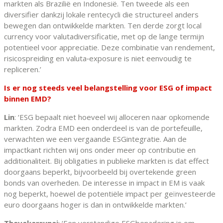
markten als Brazilië en Indonesië. Ten tweede als een
diversifier dankzij lokale rentecycli die structureel anders
bewegen dan ontwikkelde markten. Ten derde zorgt local
currency voor valutadiversificatie, met op de lange termijn
potentieel voor appreciatie. Deze combinatie van rendement,
risicospreiding en valuta‑exposure is niet eenvoudig te
repliceren.’
Is er nog steeds veel belangstelling voor ESG of impact
binnen EMD?
Lin
: ‘ESG bepaalt niet hoeveel wij alloceren naar opkomende
markten. Zodra EMD een onderdeel is van de portefeuille,
verwachten we een vergaande ESGintegratie. Aan de
impactkant richten wij ons onder meer op contributie en
additionaliteit. Bij obligaties in publieke markten is dat effect
doorgaans beperkt, bijvoorbeeld bij overtekende green
bonds van overheden. De interesse in impact in EM is vaak
nog beperkt, hoewel de potentiële impact per geïnvesteerde
euro doorgaans hoger is dan in ontwikkelde markten.’
Thevakarrunai
: ‘Een verstandige ESGbenadering is om