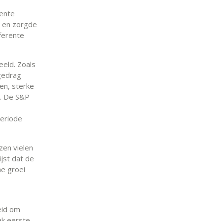
rente
n en zorgde
ferente
eeld. Zoals
gedrag
en, sterke
e. De S&P
periode
zen vielen
jst dat de
he groei
eid om
ak eerste