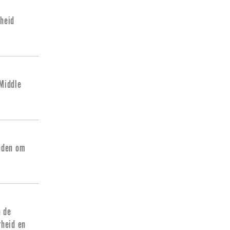
heid
 Middle
eden om
n de
rheid en