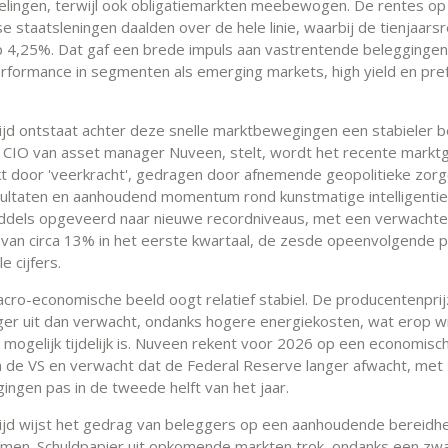
lingen, terwijl ook obligatiemarkten meebewogen. De rentes op
e staatsleningen daalden over de hele linie, waarbij de tienjaars
 4,25%. Dat gaf een brede impuls aan vastrentende belegginge
rformance in segmenten als emerging markets, high yield en pre
tijd ontstaat achter deze snelle marktbewegingen een stabieler b
k, CIO van asset manager Nuveen, stelt, wordt het recente markt
 door 'veerkracht', gedragen door afnemende geopolitieke zorg
sultaten en aanhoudend momentum rond kunstmatige intelligenti
iddels opgeveerd naar nieuwe recordniveaus, met een verwachte
 van circa 13% in het eerste kwartaal, de zesde opeenvolgende 
 cijfers.
cro-economische beeld oogt relatief stabiel. De producentenprij
ager uit dan verwacht, ondanks hogere energiekosten, wat erop wi
k mogelijk tijdelijk is. Nuveen rekent voor 2026 op een economisc
n de VS en verwacht dat de Federal Reserve langer afwacht, met
ingen pas in de tweede helft van het jaar.
tijd wijst het gedrag van beleggers op een aanhoudende bereidh
nemen. Schuldpapier uit opkomende markten trok, ondanks een zw