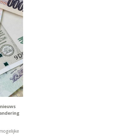
 nieuws
randering
mogelijke