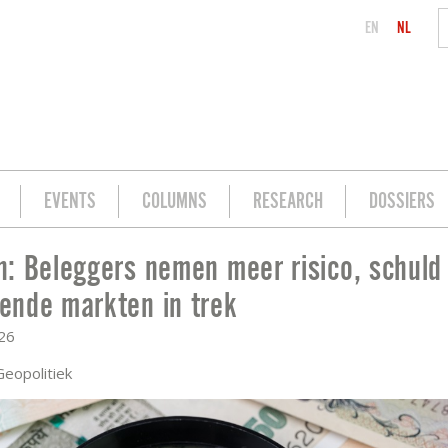
EN
NL
EVENTS
COLUMNS
RESEARCH
DOSSIERS
: Beleggers nemen meer risico, schuld
SICO, SCHULD OPKOMENDE MARKTEN IN
nde markten in trek
026
Geopolitiek