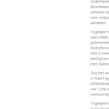
onderhande
Amerikaans
uitkwam op
voor outpe
aandelen.
Tegelijker
Saira Mali
gekenmerkt
bedrijfsre
500 is inm
winstgroei
met dubbele
Ook het ma
in maart l
inflatiedru
van 1,8% i
renteverlag
Tegelijker
risico te 