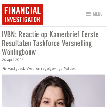
SPRING 
MENU
IVBN: Reactie op Kamerbrief Eerste
IVBN: REACTIE OP KAMERBRIEF EER
Resultaten Taskforce Versnelling
Woningbouw
20 april 2026
Vastgoed
Wet- en regelgeving
Politiek