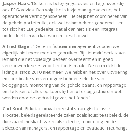
Jasper Haak
: ‘De kern is beleggingsadvies en tegenwoordig
ook ESG-advies. Dan volgt het stukje managerselectie, het
operationeel vermogensbeheer – feitelijk het coördineren van
de gehele portefeuille, ook wel balansbeheer genoemd – en
tot slot het LDI-gedeelte, dat al dan niet als een integraal
onderdeel hiervan kan worden beschouwd.’
Alfred Slager
: ‘De term fiduciair management zouden we
eigenlijk niet meer moeten gebruiken. Bij ‘fiduciair’ denk ik aan
iemand die het volledige beheer overneemt en in goed
vertrouwen keuzes voor het fonds maakt. De term dekt de
lading al sinds 2010 niet meer. We hebben het over uitvoering
en coördinatie van vermogensbeheer: selectie van
beleggingen, monitoring van de gehele balans, en rapportage
om te kijken of alles op koers ligt en of er bijgestuurd moet
worden door de opdrachtgever, het fonds.’
Carl Kool
: ‘Fiduciair omvat meestal strategische asset
allocatie, beleidsgerelateerde zaken zoals liquiditeitsbeleid, de
duurzaamheidskant, zaken als selectie, monitoring en de-
selectie van managers, en rapportage en evaluatie. Het hangt