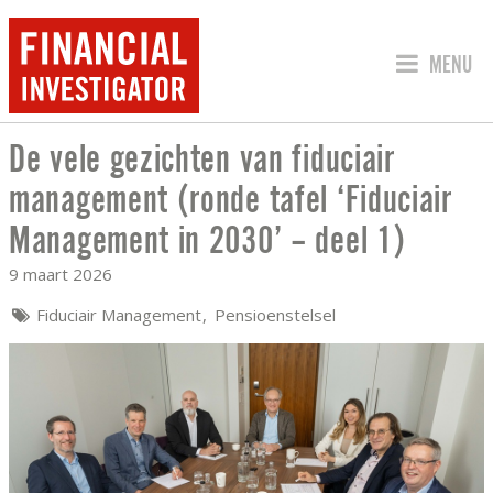
SPRING 
MENU
De vele gezichten van fiduciair
DE VELE GEZICHTEN VAN FIDUCIAIR M
management (ronde tafel ‘Fiduciair
Management in 2030’ – deel 1)
9 maart 2026
Fiduciair Management
Pensioenstelsel