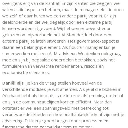
overigens erg van de klant af. Er zijn klanten die zeggen: we
willen al die aspecten hebben, maar de managerselectie doen
we zelf, of daar huren we een andere partij voor in. Er zijn
deelonderdelen die wel degelijk door een externe partij
kunnen worden uitgevoerd. Wij hebben er bewust voor
gekozen om bijvoorbeeld het ALM-onderdeel door een
externe partij te laten uitvoeren. Het governance-aspect is
daarin een belangrijk element. Als fiduciair manager kun je
samenwerken met een ALM-adviseur. We denken ook graag
mee en zijn bij bepaalde onderdelen betrokken, zoals het
formuleren van verwachte rendementen, risico’s en
economische scenario’s.’
Daniël Rijs
: ‘Je kan de vraag stellen hoeveel van de
verschillende modules je wilt afnemen. Als je al die blokken in
één hand hebt als fiduciair, is de interne afstemming optimaal
en zijn de communicatielijnen kort en efficiënt. Maar dan
ontstaat er wel een spanningsveld met betrekking tot
verantwoordelijkheden en hoe onafhankelijk je kunt zijn met je
advisering. Dit kun je goed borgen door processen en
functiescheidingen zorgvuldig vorm te geven.’