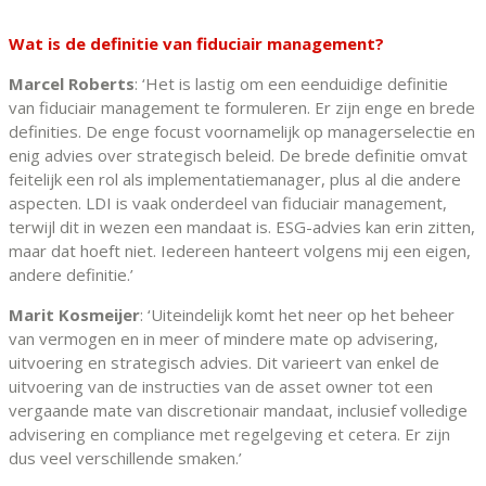
Wat is de definitie van fiduciair management?
Marcel Roberts
: ‘Het is lastig om een eenduidige definitie
van fiduciair management te formuleren. Er zijn enge en brede
definities. De enge focust voornamelijk op managerselectie en
enig advies over strategisch beleid. De brede definitie omvat
feitelijk een rol als implementatiemanager, plus al die andere
aspecten. LDI is vaak onderdeel van fiduciair management,
terwijl dit in wezen een mandaat is. ESG-advies kan erin zitten,
maar dat hoeft niet. Iedereen hanteert volgens mij een eigen,
andere definitie.’
Marit Kosmeijer
: ‘Uiteindelijk komt het neer op het beheer
van vermogen en in meer of mindere mate op advisering,
uitvoering en strategisch advies. Dit varieert van enkel de
uitvoering van de instructies van de asset owner tot een
vergaande mate van discretionair mandaat, inclusief volledige
advisering en compliance met regelgeving et cetera. Er zijn
dus veel verschillende smaken.’