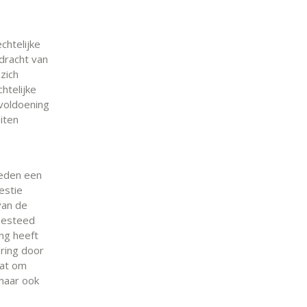
chtelijke
dracht van
zich
htelijke
 voldoening
iten
heden een
estie
van de
tbesteed
ing heeft
ring door
aat om
 maar ook