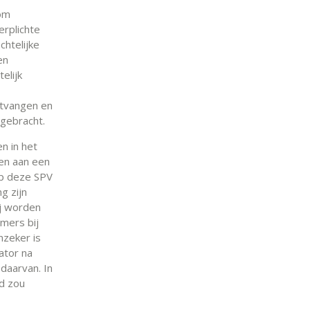
 om
erplichte
chtelijke
en
elijk
ntvangen en
gebracht.
n in het
gen aan een
op deze SPV
g zijn
j worden
mers bij
nzeker is
ator na
 daarvan. In
gd zou