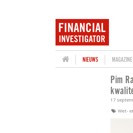
NIEUWS
MAGAZINE
Pim Ra
PIM RANK: WET KWALITEIT INCASSODI
kwalit
17 septem
Wet- e