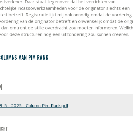
nstverlener. Daar staat tegenover dat het verrichten van
chtelijke incassowerkzaamheden voor de originator slechts een
teit betreft. Registratie lijkt mij ook onnodig omdat de vordering
vordering van de originator betreft en onwenselijk omdat de orig
 dan omtrent de stille overdracht zou moeten informeren. Wellich
oor deze structuren nog een uitzondering zou kunnen creëren.
COLUMNS VAN PIM RANK
N
FI-5 - 2025 - Column Pim Rank.pdf
ICHT