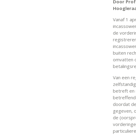
Door Prof
Hoogleraa
Vanaf 1 ap
incassower
de vorderi
registreren
incassower
buiten rec
omvatten o
betalingsr
Van een re
zelfstandig
betreft en 
betreffend
doordat de 
gegeven, o
de (oorspro
vorderinge
particulier