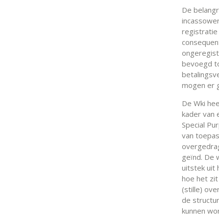
De belangr
incassower
registratie
consequent
ongeregistr
bevoegd to
betalingsv
mogen er g
De Wki heef
kader van 
Special Pu
van toepass
overgedrag
geïnd. De 
uitstek ui
hoe het zit
(stille) ov
de structu
kunnen wor