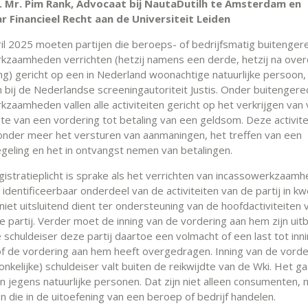
. Mr. Pim Rank, Advocaat bij NautaDutilh te Amsterdam en
r Financieel Recht aan de Universiteit Leiden
ril 2025 moeten partijen die beroeps- of bedrijfsmatig buitengere
kzaamheden verrichten (hetzij namens een derde, hetzij na over
ng) gericht op een in Nederland woonachtige natuurlijke persoon, 
 bij de Nederlandse screeningautoriteit Justis. Onder buitengerec
kzaamheden vallen alle activiteiten gericht op het verkrijgen van
hte van een vordering tot betaling van een geldsom. Deze activite
nder meer het versturen van aanmaningen, het treffen van een
egeling en het in ontvangst nemen van betalingen.
gistratieplicht is sprake als het verrichten van incassowerkzaam
 identificeerbaar onderdeel van de activiteiten van de partij in kw
niet uitsluitend dient ter ondersteuning van de hoofdactiviteiten 
e partij. Verder moet de inning van de vordering aan hem zijn ui
schuldeiser deze partij daartoe een volmacht of een last tot inn
f de vordering aan hem heeft overgedragen. Inning van de vorde
nkelijke) schuldeiser valt buiten de reikwijdte van de Wki. Het g
n jegens natuurlijke personen. Dat zijn niet alleen consumenten,
en die in de uitoefening van een beroep of bedrijf handelen.