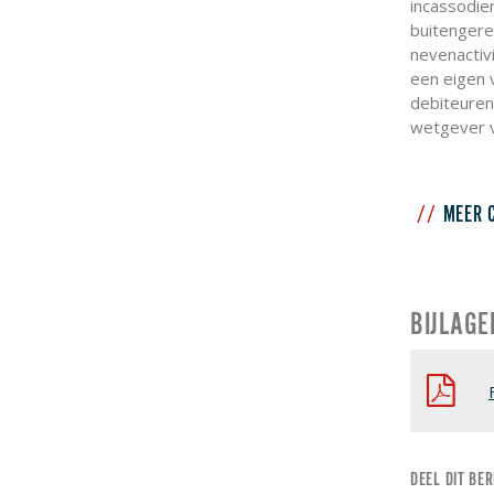
incassodie
buitengere
nevenactivi
een eigen 
debiteuren
wetgever v
MEER 
BIJLAGE
DEEL DIT BER