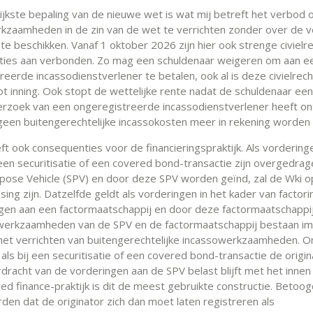
ijkste bepaling van de nieuwe wet is wat mij betreft het verbod
kzaamheden in de zin van de wet te verrichten zonder over de v
 te beschikken. Vanaf 1 oktober 2026 zijn hier ook strenge civielre
ies aan verbonden. Zo mag een schuldenaar weigeren om aan e
eerde incassodienstverlener te betalen, ook al is deze civielrecht
t inning. Ook stopt de wettelijke rente nadat de schuldenaar een
erzoek van een ongeregistreerde incassodienstverlener heeft o
een buitengerechtelijke incassokosten meer in rekening worden 
t ook consequenties voor de financieringspraktijk. Als vorderinge
een securitisatie of een covered bond-transactie zijn overgedra
rpose Vehicle (SPV) en door deze SPV worden geïnd, zal de Wki 
ing zijn. Datzelfde geldt als vorderingen in het kader van factorin
en aan een factormaatschappij en door deze factormaatschappi
werkzaamheden van de SPV en de factormaatschappij bestaan im
t het verrichten van buitengerechtelijke incassowerkzaamheden. O
 als bij een securitisatie of een covered bond-transactie de origin
erdracht van de vorderingen aan de SPV belast blijft met het innen
red finance-praktijk is dit de meest gebruikte constructie. Betoo
den dat de originator zich dan moet laten registreren als