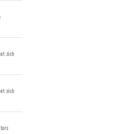
e
met zich
met zich
tors