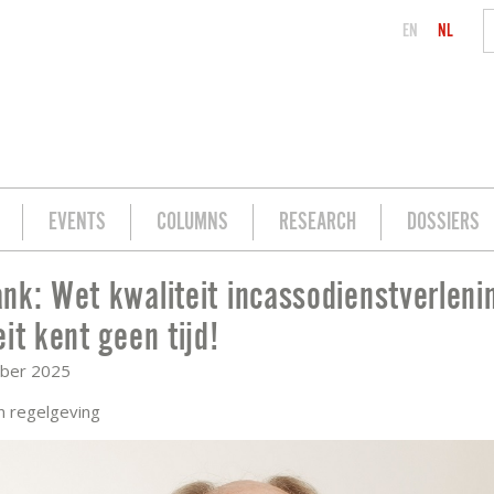
EN
NL
EVENTS
COLUMNS
RESEARCH
DOSSIERS
nk: Wet kwaliteit incassodienstverleni
ENSTVERLENING – KWALITEIT KENT GEE
eit kent geen tijd!
ber 2025
n regelgeving