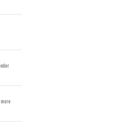
onder
a more