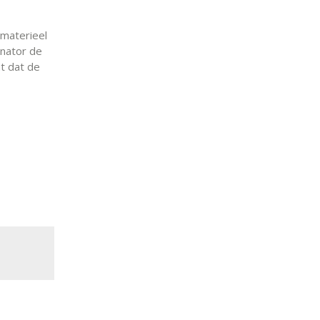
 materieel
inator de
t dat de