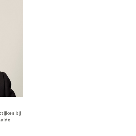
ijken bij
aalde