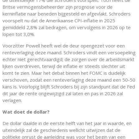
de uiteindelijke 17% die Schroders voorspelt. Toch heeft de
Britse vermogensbeheerder zijn prognose voor de
kerninflatie naar beneden bijgesteld en afgevlakt. Schroders
voorspelt nu dat de Amerikaanse CPI-inflatie in 2025
gemiddeld 2,8% zal bedragen, om vervolgens in 2026 op te
lopen tot 3,0%.
Voorzitter Powell heeft wel de deur opengezet voor een
renteverlaging deze maand. Schroders vindt een versoepeling
echter niet gerechtvaardigd; de zorgen over de arbeidsmarkt
lijken overdreven, terwijl de inflatie er steeds slechter uit
komt te zien. Maar het debat binnen het FOMC is duidelijk
verschoven, zodat een renteverlaging deze maand een 50-50
kans is. Voorlopig blijft Schroders bij zijn standpunt dat de Fed
dit jaar de rente ongewijzigd zal laten en pas in 2026 zal
verlagen.
Wat doet de dollar?
De dollar daalde in de eerste helft van het jaar in waarde, en
uiteindelijk zal de geschiedenis wellicht uitwijzen dat de
politieke onrust de aanleiding was voor het begin van een