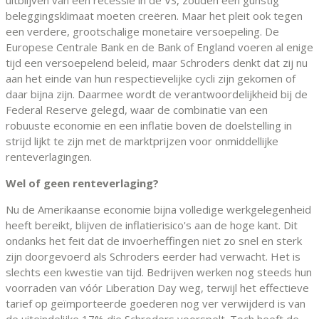
uitblijven van een recessie in de VS, zouden een gunstig
beleggingsklimaat moeten creëren. Maar het pleit ook tegen
een verdere, grootschalige monetaire versoepeling. De
Europese Centrale Bank en de Bank of England voeren al enige
tijd een versoepelend beleid, maar Schroders denkt dat zij nu
aan het einde van hun respectievelijke cycli zijn gekomen of
daar bijna zijn. Daarmee wordt de verantwoordelijkheid bij de
Federal Reserve gelegd, waar de combinatie van een
robuuste economie en een inflatie boven de doelstelling in
strijd lijkt te zijn met de marktprijzen voor onmiddellijke
renteverlagingen.
Wel of geen renteverlaging?
Nu de Amerikaanse economie bijna volledige werkgelegenheid
heeft bereikt, blijven de inflatierisico's aan de hoge kant. Dit
ondanks het feit dat de invoerheffingen niet zo snel en sterk
zijn doorgevoerd als Schroders eerder had verwacht. Het is
slechts een kwestie van tijd. Bedrijven werken nog steeds hun
voorraden van vóór Liberation Day weg, terwijl het effectieve
tarief op geïmporteerde goederen nog ver verwijderd is van