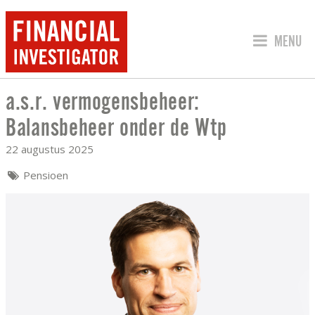
SPRING 
MENU
a.s.r. vermogensbeheer:
A.S.R. VERMOGENSBEHEER: BALANSB
Balansbeheer onder de Wtp
22 augustus 2025
Pensioen