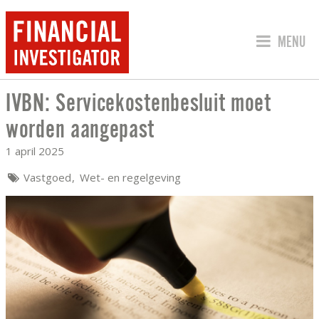
SPRING 
MENU
IVBN: Servicekostenbesluit moet
IVBN: SERVICEKOSTENBESLUIT MOET
worden aangepast
1 april 2025
Vastgoed
Wet- en regelgeving