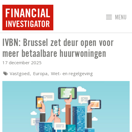
SPRING 
MENU
IVBN: Brussel zet deur open voor
IVBN: BRUSSEL ZET DEUR OPEN VOO
meer betaalbare huurwoningen
17 december 2025
Vastgoed
Europa
Wet- en regelgeving