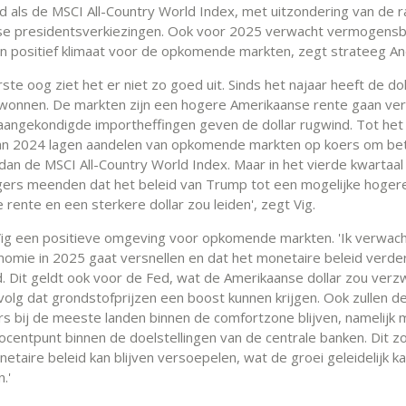
d als de MSCI All-Country World Index, met uitzondering van de ra
se presidentsverkiezingen. Ook voor 2025 verwacht vermogens
n positief klimaat voor de opkomende markten, zegt strateeg An
ste oog ziet het er niet zo goed uit. Sinds het najaar heeft de dol
wonnen. De markten zijn een hogere Amerikaanse rente gaan ve
aangekondigde importheffingen geven de dollar rugwind. Tot het
an 2024 lagen aandelen van opkomende markten op koers om bet
dan de MSCI All-Country World Index. Maar in het vierde kwartaa
gers meenden dat het beleid van Trump tot een mogelijke hogere 
rente en een sterkere dollar zou leiden', zegt Vig.
Vig een positieve omgeving voor opkomende markten. 'Ik verwach
omie in 2025 gaat versnellen en dat het monetaire beleid verde
. Dit geldt ook voor de Fed, wat de Amerikaanse dollar zou verz
volg dat grondstofprijzen een boost kunnen krijgen. Ook zullen d
fers bij de meeste landen binnen de comfortzone blijven, namelijk
ocentpunt binnen de doelstellingen van de centrale banken. Dit z
etaire beleid kan blijven versoepelen, wat de groei geleidelijk k
.'