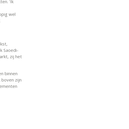
en. 'Ik
opig wel
k
kst,
ok Saoedi-
rkt, zij het
en binnen
 boven zijn
ndementen