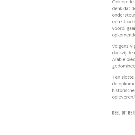
Ook op de 
denk dat 
ondersteun
een staartr
voorbijgaa
opkomende 
Volgens Vi
dankzij de
Arabië bied
gedomineer
Ten slotte
de opkomen
historisch
opleveren.'
DEEL DIT BER