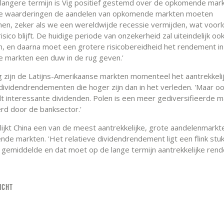
langere termijn is Vig positief gestemd over de opkomende markt
de waarderingen de aandelen van opkomende markten moeten
en, zeker als we een wereldwijde recessie vermijden, wat voorl
isico blijft. De huidige periode van onzekerheid zal uiteindelijk oo
n, en daarna moet een grotere risicobereidheid het rendement in
markten een duw in de rug geven.'
g zijn de Latijns-Amerikaanse markten momenteel het aantrekkelij
 dividendrendementen die hoger zijn dan in het verleden. 'Maar o
t interessante dividenden. Polen is een meer gediversifieerde ma
d door de banksector.'
 lijkt China een van de meest aantrekkelijke, grote aandelenmarkt
de markten. 'Het relatieve dividendrendement ligt een flink stuk
e gemiddelde en dat moet op de lange termijn aantrekkelijke re
ICHT