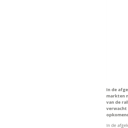
In de afg
markten n
van de ra
verwacht 
opkomende
In de afge