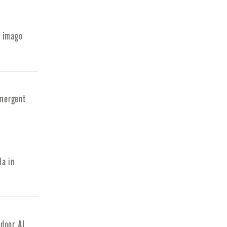
e imago
Emergent
la in
 door AI