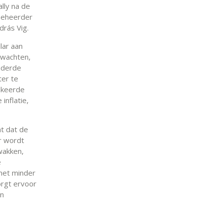
lly na de
beheerder
drás Vig.
lar aan
rwachten,
 derde
er te
l keerde
inflatie,
t dat de
r wordt
wakken,
e
 met minder
orgt ervoor
an