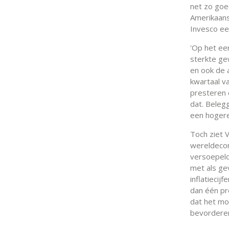
net zo goe
Amerikaan
Invesco ee
'Op het eer
sterkte ge
en ook de 
kwartaal v
presteren 
dat. Beleg
een hogere 
Toch ziet 
wereldecon
versoepeld
met als ge
inflatiecij
dan één pr
dat het mon
bevorderen