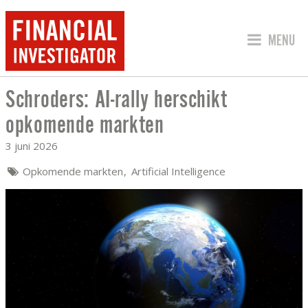
SPRING 
MENU
Schroders: AI-rally herschikt
SCHRODERS: AI-RALLY HERSCHIKT O
opkomende markten
3 juni 2026
Opkomende markten
Artificial Intelligence