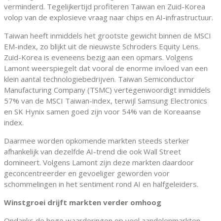
verminderd. Tegelijkertijd profiteren Taiwan en Zuid-Korea
volop van de explosieve vraag naar chips en AI-infrastructuur.
Taiwan heeft inmiddels het grootste gewicht binnen de MSCI
EM-index, zo blijkt uit de nieuwste Schroders Equity Lens.
Zuid-Korea is eveneens bezig aan een opmars. Volgens
Lamont weerspiegelt dat vooral de enorme invloed van een
klein aantal technologiebedrijven. Taiwan Semiconductor
Manufacturing Company (TSMC) vertegenwoordigt inmiddels
57% van de MSCI Taiwan-index, terwijl Samsung Electronics
en SK Hynix samen goed zijn voor 54% van de Koreaanse
index.
Daarmee worden opkomende markten steeds sterker
afhankelijk van dezelfde AI-trend die ook Wall Street
domineert. Volgens Lamont zijn deze markten daardoor
geconcentreerder en gevoeliger geworden voor
schommelingen in het sentiment rond AI en halfgeleiders.
Winstgroei drijft markten verder omhoog
Ondanks de hoge waarderingen op veel aandelenmarkten