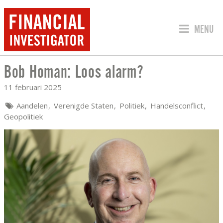
SPRING 
MENU
Bob Homan: Loos alarm?
BOB HOMAN: LOOS ALARM?
11 februari 2025
Aandelen
Verenigde Staten
Politiek
Handelsconflict
Geopolitiek