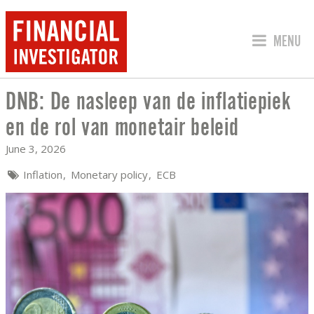
JUMP TO
MENU
DNB: De nasleep van de inflatiepiek
DNB: DE NASLEEP VAN DE INFLATIEPI
en de rol van monetair beleid
June 3, 2026
Inflation
Monetary policy
ECB