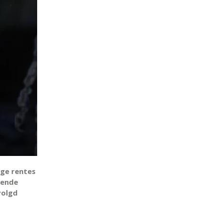
nge rentes
lgende
volgd