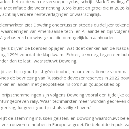
dert het einde van de versoepelcyclus, schrijft Mark Dowding, C
 Met inflatie die weer richting 3,5% kruipt en groei die in 2026 k
 acht hij verdere renteverlagingen onwaarschijnlijk.
elenmarkten ziet Dowding ondertussen steeds duidelijker tekene
e waarderingen van Amerikaanse tech- en AI-aandelen zijn volge
us', gebaseerd op winstgroei die onmogelijk kan aanhouden.
ggers blijven de koersen opjagen, wat doet denken aan de Nasda
nog 129% voordat de klap kwam. 'Echter, te vroeg tegen een bub
urder dan te laat,' waarschuwt Dowding.
ijd ziet hij in goud juist géén bubbel, maar een rationele vlucht na
. Sinds de bevriezing van Russische deviezenreserves in 2022 bo
anken en landen met geopolitieke risico’s hun goudposities op.
 prijsschommelingen zijn volgens Dowding vooral een tijdelijke co
tumgedreven rally. 'Waar techmarkten meer worden gedreven 
 gedrag, fungeert goud juist als veilige haven.'
blijft de stemming intussen gelaten, en Dowding waarschuwt be
el vertrouwen te hebben in Europese groei. De beloofde impuls v