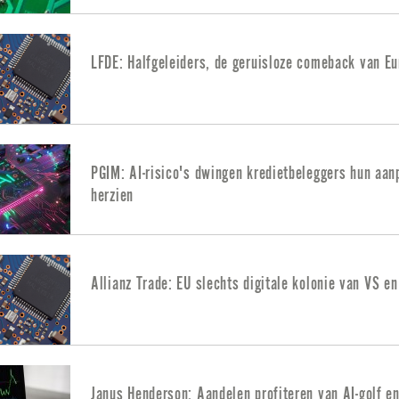
LFDE: Halfgeleiders, de geruisloze comeback van E
PGIM: AI-risico's dwingen kredietbeleggers hun aan
herzien
Allianz Trade: EU slechts digitale kolonie van VS en
Janus Henderson: Aandelen profiteren van AI-golf e