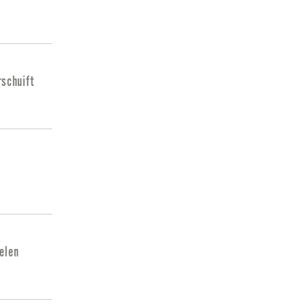
schuift
delen