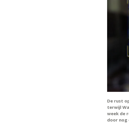
De rust o
terwijl Wa
week de r
door nog 