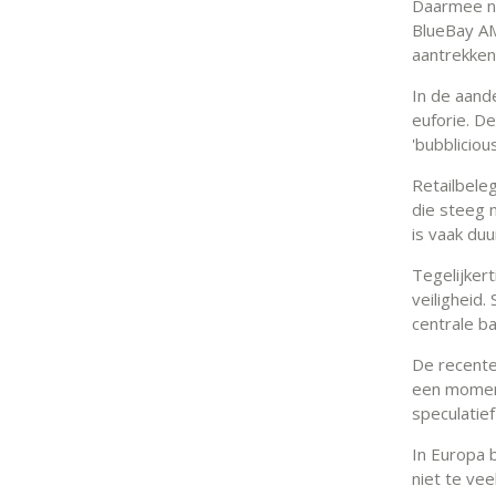
Daarmee na
BlueBay AM.
aantrekken,
In de aand
euforie. D
'bubblicio
Retailbele
die steeg 
is vaak du
Tegelijkert
veiligheid
centrale b
De recente
een momen
speculatief
In Europa 
niet te ve