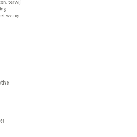
n, terwijl
ing
et weinig
ctive
ver