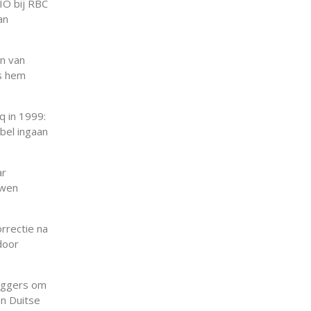
IO bij RBC
an
n van
ns hem
q in 1999:
bel ingaan
ar
uwen
rrectie na
door
leggers om
an Duitse