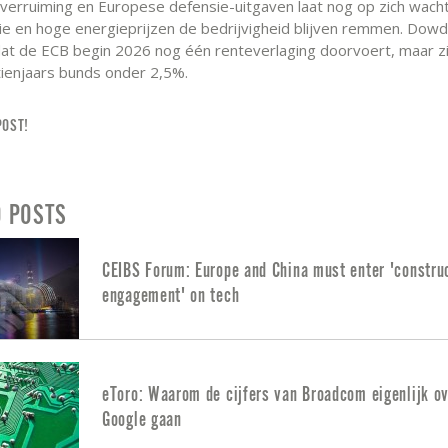
verruiming en Europese defensie-uitgaven laat nog op zich wachte
ie en hoge energieprijzen de bedrijvigheid blijven remmen. Dowd
at de ECB begin 2026 nog één renteverlaging doorvoert, maar zi
tienjaars bunds onder 2,5%.
POST!
D POSTS
CEIBS Forum: Europe and China must enter 'constru
engagement' on tech
eToro: Waarom de cijfers van Broadcom eigenlijk o
Google gaan