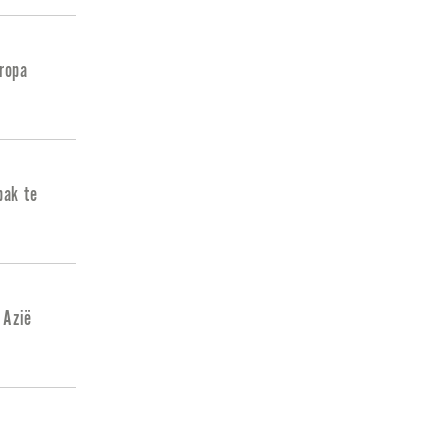
uropa
pak te
 Azië
n