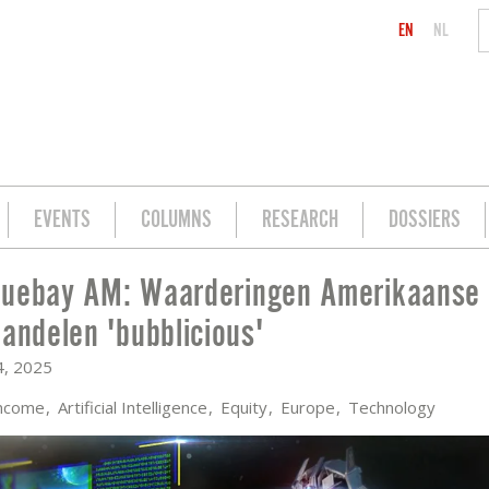
EN
NL
EVENTS
COLUMNS
RESEARCH
DOSSIERS
uebay AM: Waarderingen Amerikaanse 
RIKAANSE TECH- EN AI-AANDELEN 'BU
aandelen 'bubblicious'
4, 2025
Income
Artificial Intelligence
Equity
Europe
Technology