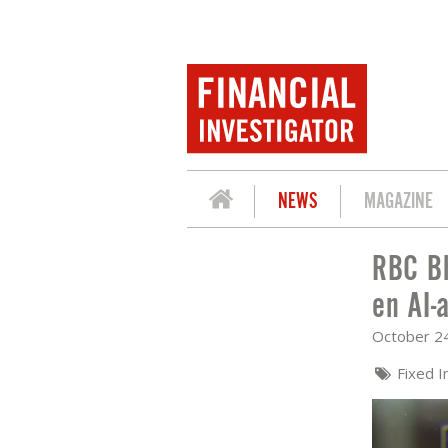
NEWS
MAGAZINE
RBC Bl
RBC BLUEBAY AM: WAARDERINGEN AME
en AI-
October 2
Fixed 