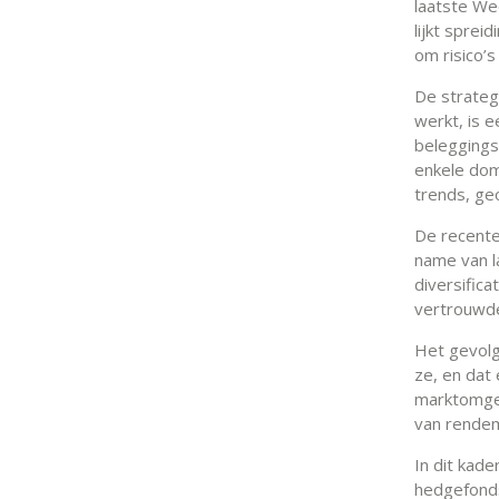
laatste We
lijkt sprei
om risico’
De strateg
werkt, is e
beleggings
enkele dom
trends, geo
De recente
name van l
diversifica
vertrouwd
Het gevolg 
ze, en dat
marktomgev
van rende
In dit kad
hedgefonds