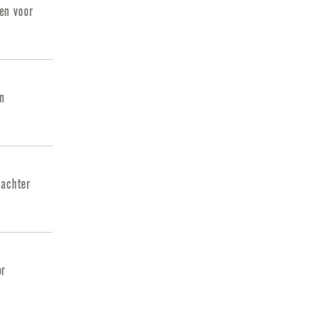
en voor
n
 achter
or