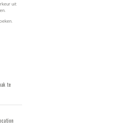
rkeur uit
ten.
oeken.
pak te
ocation