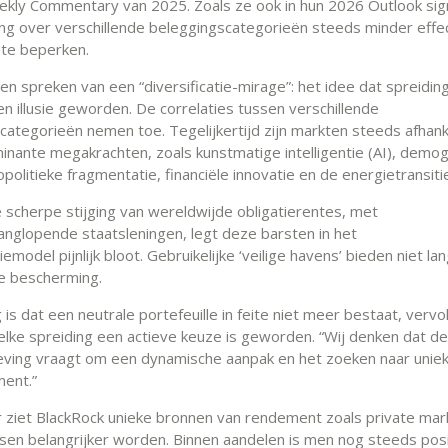
ekly Commentary van 2025. Zoals ze ook in hun 2026 Outlook sig
ding over verschillende beleggingscategorieën steeds minder effec
s te beperken.
en spreken van een “diversificatie-mirage”: het idee dat spreidin
en illusie geworden. De correlaties tussen verschillende
categorieën nemen toe. Tegelijkertijd zijn markten steeds afhank
inante megakrachten, zoals kunstmatige intelligentie (AI), demog
politieke fragmentatie, financiële innovatie en de energietransit
 scherpe stijging van wereldwijde obligatierentes, met
anglopende staatsleningen, legt deze barsten in het
tiemodel pijnlijk bloot. Gebruikelijke ‘veilige havens’ bieden niet la
e bescherming.
is dat een neutrale portefeuille in feite niet meer bestaat, vervo
 elke spreiding een actieve keuze is geworden. “Wij denken dat d
ing vraagt om een dynamische aanpak en het zoeken naar unie
ment.”
er ziet BlackRock unieke bronnen van rendement zoals private mar
en belangrijker worden. Binnen aandelen is men nog steeds posi