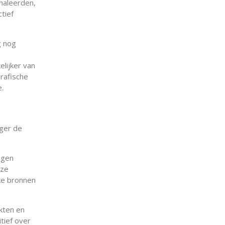
naleerden,
tief
g nog
elijker van
rafische
ie.
nger de
lgen
eze
ke bronnen
kten en
tief over