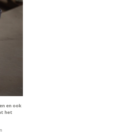
en en ook
at het
un