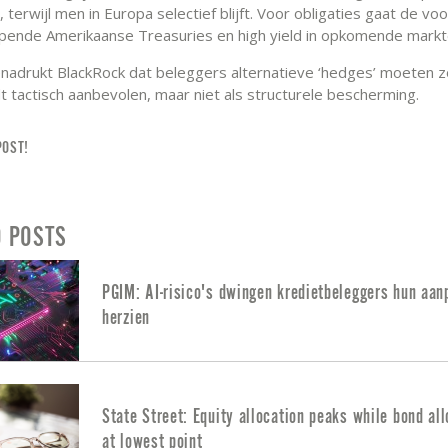
, terwijl men in Europa selectief blijft. Voor obligaties gaat de voo
opende Amerikaanse Treasuries en high yield in opkomende mark
enadrukt BlackRock dat beleggers alternatieve ‘hedges’ moeten z
 tactisch aanbevolen, maar niet als structurele bescherming.
POST!
D POSTS
PGIM: AI-risico's dwingen kredietbeleggers hun aan
herzien
State Street: Equity allocation peaks while bond all
at lowest point