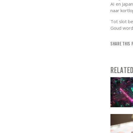
AI en Japan
naar kortl
Tot slot b
Goud wordt
SHARE THIS 
RELATE