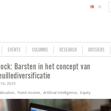
EN
NL
EVENTS
COLUMNS
RESEARCH
DOSSIERS
ock: Barsten in het concept van
T VAN PORTEFEUILLEDIVERSIFICATIE
uillediversificatie
16, 2025
llocation
Fixed Income
Artificial Intelligence
Equity