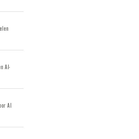
delen
n AI-
oor AI