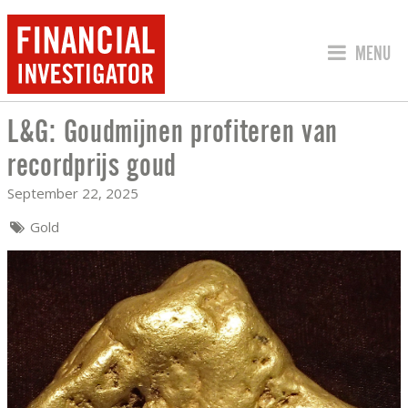
JUMP TO
MENU
L&G: Goudmijnen profiteren van
L&G: GOUDMIJNEN PROFITEREN VAN 
recordprijs goud
September 22, 2025
Gold