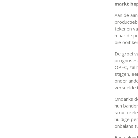
markt bep
Aan de aan
productieb
tekenen van
maar de pr
die ooit k
De groei v
prognoses 
OPEC, zal 
stijgen, ee
onder ande
versnelde 
Ondanks de
hun bandbr
structurele
huidige per
onbalans t
Een dalend