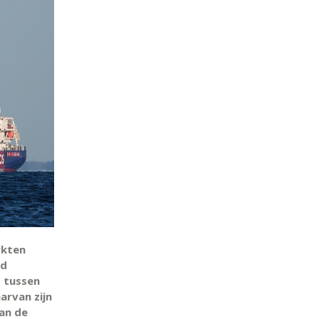
rkten
rd
t tussen
aarvan zijn
an de