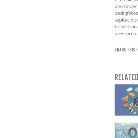
die minder
bedrijfsko
kapitaaldis
te vertrouw
presteren.
SHARE THIS 
RELATE