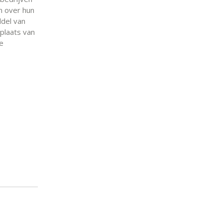
n over hun
ddel van
 plaats van
te