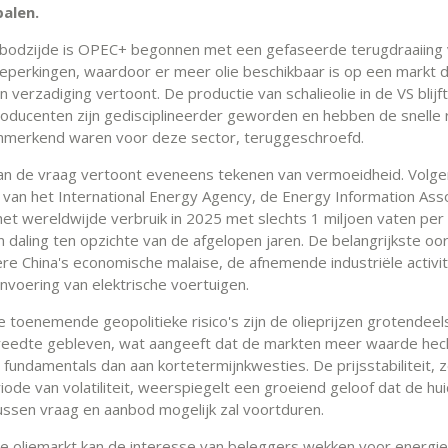
alen.
bodzijde is OPEC+ begonnen met een gefaseerde terugdraaiing 
eperkingen, waardoor er meer olie beschikbaar is op een markt 
 verzadiging vertoont. De productie van schalieolie in de VS blijft
oducenten zijn gedisciplineerder geworden en hebben de snelle 
enmerkend waren voor deze sector, teruggeschroefd.
an de vraag vertoont eveneens tekenen van vermoeidheid. Volg
van het International Energy Agency, de Energy Information Asso
het wereldwijde verbruik in 2025 met slechts 1 miljoen vaten per
n daling ten opzichte van de afgelopen jaren. De belangrijkste oor
re China's economische malaise, de afnemende industriële activit
invoering van elektrische voertuigen.
 toenemende geopolitieke risico's zijn de olieprijzen grotendeel
eedte gebleven, wat aangeeft dat de markten meer waarde hec
 fundamentals dan aan kortetermijnkwesties. De prijsstabiliteit, z
iode van volatiliteit, weerspiegelt een groeiend geloof dat de hu
ussen vraag en aanbod mogelijk zal voortduren.
e oliemarkt kan de interesse van beleggers wekken voor energie