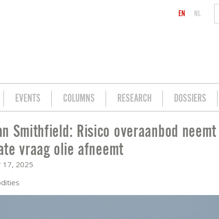
EN
NL
EVENTS
COLUMNS
RESEARCH
DOSSIERS
n Smithfield: Risico overaanbod neemt
AANBOD NEEMT TOE NAARMATE VRAAG O
te vraag olie afneemt
 17, 2025
ities