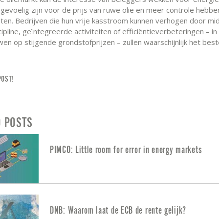
 gevoelig zijn voor de prijs van ruwe olie en meer controle hebbe
sten. Bedrijven die hun vrije kasstroom kunnen verhogen door mi
cipline, geïntegreerde activiteiten of efficiëntieverbeteringen – in
en op stijgende grondstofprijzen – zullen waarschijnlijk het bes
POST!
D POSTS
PIMCO: Little room for error in energy markets
DNB: Waarom laat de ECB de rente gelijk?