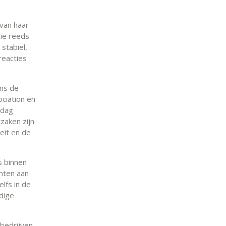
van haar
die reeds
 stabiel,
reacties
ens de
ciation en
 dag
zaken zijn
eit en de
s binnen
hten aan
elfs in de
idige
bedrijven