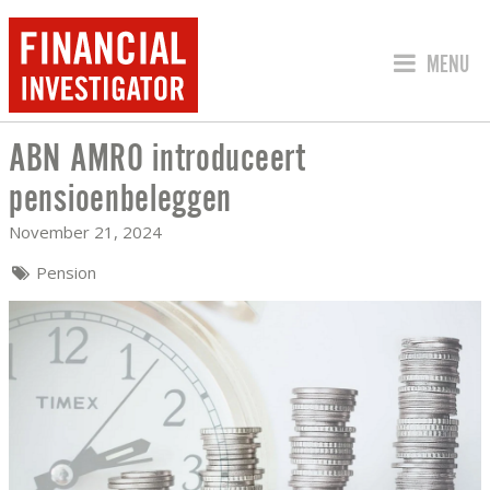
JUMP TO
MENU
ABN AMRO introduceert
ABN AMRO INTRODUCEERT PENSIOEN
pensioenbeleggen
November 21, 2024
Pension