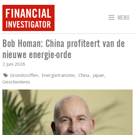
SPRING 
MENU
Bob Homan: China profiteert van de
BOB HOMAN: CHINA PROFITEERT VAN 
nieuwe energie-orde
2 juni 2026
Grondstoffen
Energietransitie
China
Japan
Geschiedenis