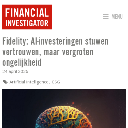
SPRING 
MENU
Fidelity: AI-investeringen stuwen
FIDELITY: AI-INVESTERINGEN STUWE
vertrouwen, maar vergroten
ongelijkheid
24 april 2026
Artificial Intelligence
ESG