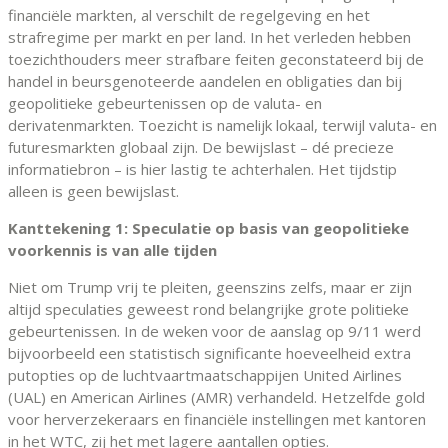
financiële markten, al verschilt de regelgeving en het
strafregime per markt en per land. In het verleden hebben
toezichthouders meer strafbare feiten geconstateerd bij de
handel in beursgenoteerde aandelen en obligaties dan bij
geopolitieke gebeurtenissen op de valuta- en
derivatenmarkten. Toezicht is namelijk lokaal, terwijl valuta- en
futuresmarkten globaal zijn. De bewijslast – dé precieze
informatiebron – is hier lastig te achterhalen. Het tijdstip
alleen is geen bewijslast.
Kanttekening 1: Speculatie op basis van geopolitieke
voorkennis is van alle tijden
Niet om Trump vrij te pleiten, geenszins zelfs, maar er zijn
altijd speculaties geweest rond belangrijke grote politieke
gebeurtenissen. In de weken voor de aanslag op 9/11 werd
bijvoorbeeld een statistisch significante hoeveelheid extra
putopties op de luchtvaartmaatschappijen United Airlines
(UAL) en American Airlines (AMR) verhandeld. Hetzelfde gold
voor herverzekeraars en financiële instellingen met kantoren
in het WTC, zij het met lagere aantallen opties.