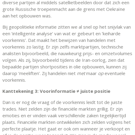
diverse partijen al middels satellietbeelden door dat zich een
grote Russische troepenmacht aan de grens met Oekraïne
aan het opbouwen was.
Bij geopolitieke informatie zitten we al snel op het snijvlak van
een ‘intelligente analyse’ van wat er gebeurt en ‘keiharde
voorkennis’. Dat maakt het bewijzen van handelen met
voorkennis zo lastig. Er zijn zelfs marktpartijen, technische
analisten bijvoorbeeld, die nauwkeurig prijs- en omzetvolumes
volgen. Als zij, bijvoorbeeld tijdens de Iran-oorlog, zien dat
bepaalde partijen shortposities in olie opbouwen, kunnen zij
daarop ‘meeliften’. Zij handelen niet
met
maar
op
eventuele
voorkennis.
Kanttekening 3: Voorinformatie ≠ juiste positie
Dan is er nog de vraag of de voorkennis leidt tot de juiste
trades. Niet zelden zijn de financiële markten grillig. Er zijn
emoties en er vinden vaak verschillende zaken tegelijkertijd
plaats. Financiële markten ontwikkelen zich zelden volgens het
perfecte plaatje. Het gaat er ook om wanneer je verkoopt en