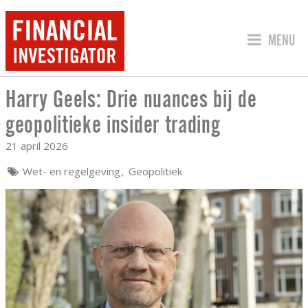
SPRING 
MENU
Harry Geels: Drie nuances bij de
HARRY GEELS: DRIE NUANCES BIJ DE 
geopolitieke insider trading
21 april 2026
Wet- en regelgeving
Geopolitiek