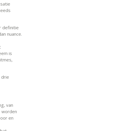
isatie
teeds
 definitie
dan nuance.
t
eem is
ritmes,
 drie
ng, van
ch worden
voor en
ebat