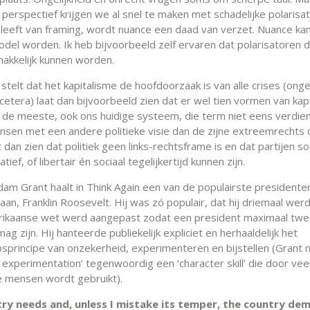
 perspectief krijgen we al snel te maken met schadelijke polarisat
 leeft van framing, wordt nuance een daad van verzet. Nuance kan
del worden. Ik heb bijvoorbeeld zelf ervaren dat polarisatoren 
akkelijk kunnen worden.
stelt dat het kapitalisme de hoofdoorzaak is van alle crises (ongel
 cetera) laat dan bijvoorbeeld zien dat er wel tien vormen van kap
at de meeste, ook ons huidige systeem, die term niet eens verdien
sen met een andere politieke visie dan de zijne extreemrechts o
 dan zien dat politiek geen links-rechtsframe is en dat partijen soc
ief, of libertair én sociaal tegelijkertijd kunnen zijn.
Adam Grant haalt in Think Again een van de populairste presidente
n aan, Franklin Roosevelt. Hij was zó populair, dat hij driemaal we
rikaanse wet werd aangepast zodat een president maximaal tw
ag zijn. Hij hanteerde publiekelijk expliciet en herhaaldelijk het
psprincipe van onzekerheid, experimenteren en bijstellen (Grant
 experimentation’ tegenwoordig een ‘character skill’ die door vee
e mensen wordt gebruikt).
try needs and, unless I mistake its temper, the country de