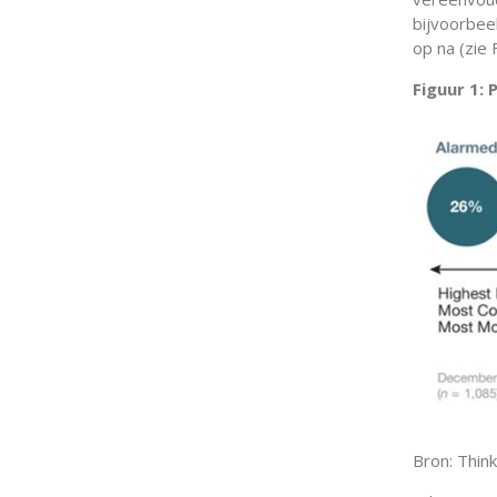
bijvoorbe
op na (zie 
Figuur 1:
Bron: Thin