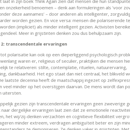
 laat in zijn boek Think Again zien dat mensen die hun standpunt
en onzekerheid benoemen – denk aan formuleringen als ‘voor zo
‘onder deze aannames’ – door anderen als intelligenter, zorgvuldi
rder worden gezien. En vice versa: mensen die polariserende 
worden (impliciet) als minder intelligent gezien. Activisten berei
egendeel. Meer in grijstinten denken zou dus behulpzaam zijn.
 2: transcendentale ervaringen
 tot polarisatie kan ook op een dieperliggend psychologisch prob
wenlang waren er, religieus of seculier, praktijken die mensen hi
delijk te relativeren: stilte, contemplatie, rituelen, natuurervaring,
ng, dankbaarheid. Het ego staat dan niet centraal, het blikveld w
De laatste decennia heeft de maatschappij ingezet op zelfexpres
 en veel minder op het overstijgen daarvan. De mens wordt dan p
n uitersten.
pelijk gezien zijn transcendentale ervaringen geen zweverige g
aar dergelijke ervaringen laat zien dat ze emotionele reactivitei
, het wij/zij-denken verzachten en cognitieve flexibiliteit vergro
geren minder extreem, verdragen ambiguïteit beter en zijn min
genstanders te demoniseren. Ze denken vaker in grijstinten. Me