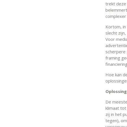
trekt deze 
belemmert 
complexer 
Kortom, in
slecht zij
Voor media
advertenti
scherpere 
framing gee
financieri
Hoe kan de
oplossinge
Oplossing 
De meeste 
klimaat tot
zij in het
tegen), om
vereenvoudi