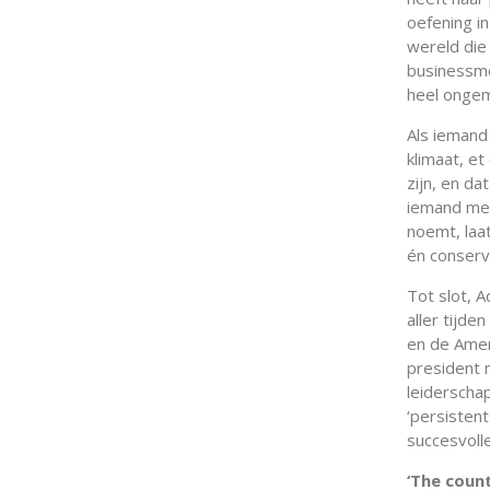
oefening in
wereld die
businessmo
heel ongem
Als iemand 
klimaat, et
zijn, en d
iemand men
noemt, laat
én conservat
Tot slot, 
aller tijde
en de Ame
president m
leiderscha
‘persistent
succesvoll
‘The coun