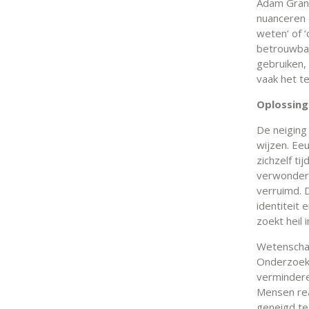
Adam Grant
nuanceren 
weten’ of 
betrouwbaa
gebruiken, 
vaak het t
Oplossing
De neiging
wijzen. Eeu
zichzelf tij
verwonderi
verruimd. 
identiteit
zoekt heil i
Wetenschap
Onderzoek n
verminderen
Mensen rea
geneigd te