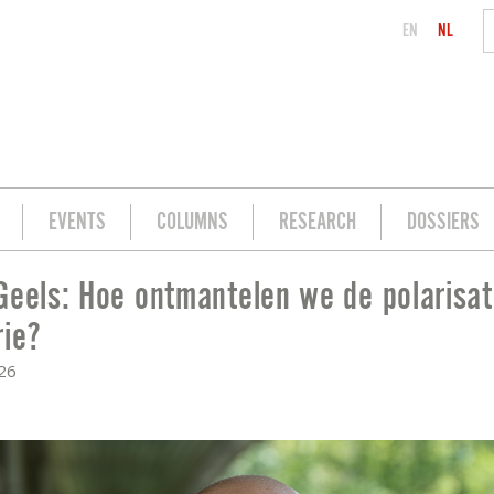
EN
NL
EVENTS
COLUMNS
RESEARCH
DOSSIERS
Geels: Hoe ontmantelen we de polarisat
DE POLARISATIE-INDUSTRIE?
rie?
026