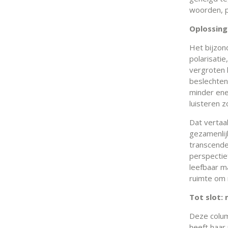
woorden, p
Oplossing
Het bijzond
polarisati
vergroten 
beslechten.
minder ene
luisteren 
Dat vertaal
gezamenlijk
transcende
perspectief
leefbaar m
ruimte om 
Tot slot: 
Deze colum
heeft haar