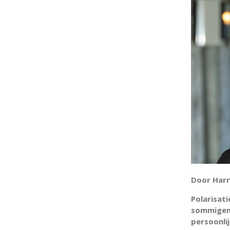
Door Harr
Polarisat
sommigen 
persoonli