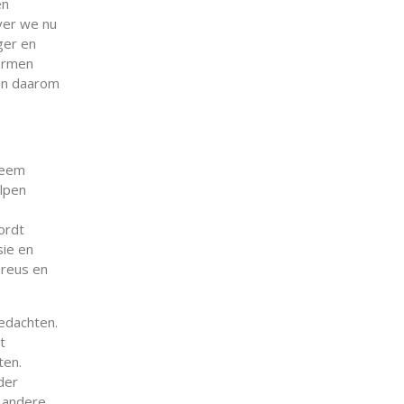
en
ver we nu
ger en
termen
ken daarom
leem
elpen
ordt
sie en
oreus en
edachten.
t
ten.
der
t andere