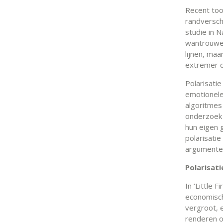
Recent too
randversch
studie in N
wantrouwen
lijnen, maa
extremer d
Polarisati
emotionele
algoritmes
onderzoek 
hun eigen 
polarisatie
argumente
Polarisat
In ‘Little 
economische
vergroot, 
renderen o