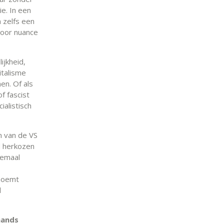
ie. In een
 zelfs een
door nuance
ijkheid,
italisme
en. Of als
f fascist
ialistisch
n van de VS
rd herkozen
eemaal
 noemt
l
mands