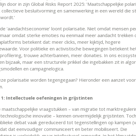
lijn door in zijn Global Risks Report 2025: ‘Maatschappelijke polar
collectieve besluitvorming en samenwerking in een wereld die s
wordt.’
 de ‘aandachtseconomie’ loont polarisatie. Niet omdat mensen per
n, maar omdat sterke emoties nu eenmaal meer aandacht trekken 
platforms betekent dat: meer clicks, meer kijktijd, hogere
ewaarde. Voor politieke en activistische bewegingen betekent he
profilering, trouwe achterbannen, meer donaties. In ons ecosyst
n bijzaak, maar een structurele prikkel die ingebakken zit in algo
ngsmodellen en campagnelogica.
ze polarisatie worden tegengegaan? Hieronder een aanzet voor
n.
1: Intellectuele oefeningen in grijstinten
maatschappelijke vraagstukken – van migratie tot marktreguleri
 technologische innovatie – kennen onvermijdelijk grijstinten. To
 publieke debat vaak gereduceerd tot tegenstellingen op kampen (
dat dat eenvoudiger communiceert en beter mobiliseert. Die
ging is verleidelijk, maar intellectueel armoedig. In het klimaatd