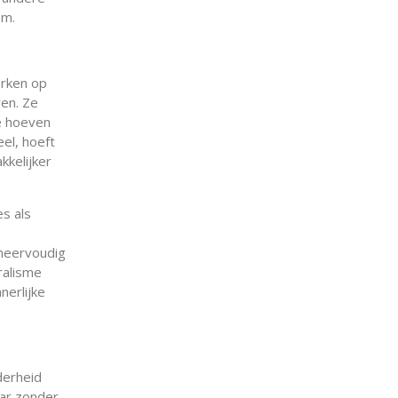
em.
rken op
wen. Ze
e hoeven
el, hoeft
kkelijker
es als
 meervoudig
ralisme
nerlijke
derheid
aar zonder