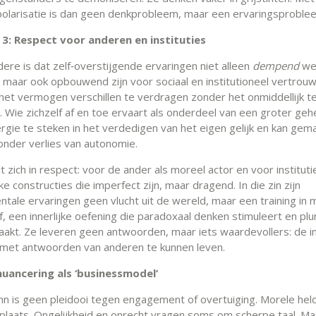
olarisatie is dan geen denkprobleem, maar een ervaringsproble
 3: Respect voor anderen en instituties
ere is dat zelf‑overstijgende ervaringen niet alleen
dempend
we
e, maar ook opbouwend zijn voor sociaal en institutioneel vertrou
het vermogen verschillen te verdragen zonder het onmiddellijk t
 Wie zichzelf af en toe ervaart als onderdeel van een groter gehe
rgie te steken in het verdedigen van het eigen gelijk en kan gema
zonder verlies van autonomie.
t zich in respect: voor de ander als moreel actor en voor instituti
e constructies die imperfect zijn, maar dragend. In die zin zijn
ntale ervaringen geen vlucht uit de wereld, maar een training in
, een innerlijke oefening die paradoxaal denken stimuleert en plu
aakt. Ze leveren geen antwoorden, maar iets waardevollers: de in
met antwoorden van anderen te kunnen leven.
nuancering als ‘businessmodel’
n is geen pleidooi tegen engagement of overtuiging. Morele hel
 plaats. Ongelijkheid en onrecht vragen soms om scherpe taal. M