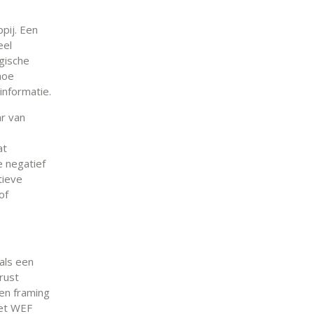
pij. Een
eel
gische
hoe
nformatie.
ar van
at
 negatief
tieve
of
als een
rust
 en framing
Het WEF