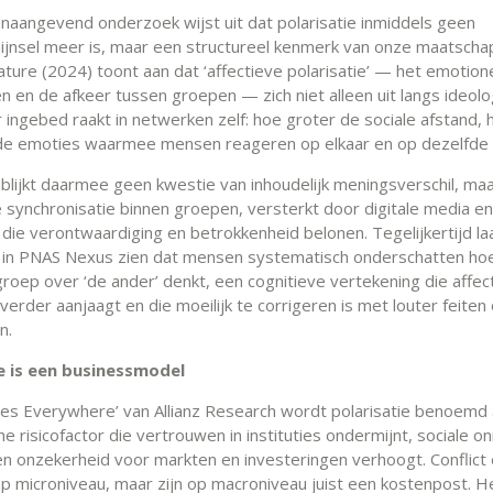
naangevend onderzoek wijst uit dat polarisatie inmiddels geen
ijnsel meer is, maar een structureel kenmerk van onze maatschap
ature (2024) toont aan dat ‘affectieve polarisatie’ — het emotion
 en de afkeer tussen groepen — zich niet alleen uit langs ideolo
r ingebed raakt in netwerken zelf: hoe groter de sociale afstand, 
e emoties waarmee mensen reageren op elkaar en op dezelfde i
e blijkt daarmee geen kwestie van inhoudelijk meningsverschil, ma
 synchronisatie binnen groepen, versterkt door digitale media en
 die verontwaardiging en betrokkenheid belonen. Tegelijkertijd la
in PNAS Nexus zien dat mensen systematisch onderschatten hoe
groep over ‘de ander’ denkt, een cognitieve vertekening die affec
 verder aanjaagt en die moeilijk te corrigeren is met louter feiten 
n.
ie is een businessmodel
Fires Everywhere’ van Allianz Research wordt polarisatie benoemd 
 risicofactor die vertrouwen in instituties ondermijnt, sociale on
en onzekerheid voor markten en investeringen verhoogt. Conflict
p microniveau, maar zijn op macroniveau juist een kostenpost. 