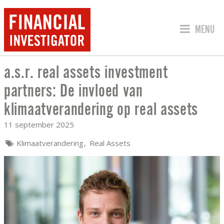
SPRING 
MENU
a.s.r. real assets investment
A.S.R. REAL ASSETS INVESTMENT PA
partners: De invloed van
klimaatverandering op real assets
11 september 2025
Klimaatverandering
Real Assets