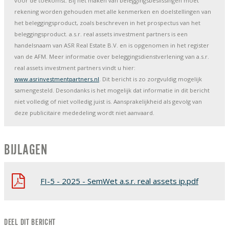
voor de toekomst. Bij het maken van beleggingsbeslissingen moet
rekening worden gehouden met alle kenmerken en doelstellingen van
het beleggingsproduct, zoals beschreven in het prospectus van het
beleggingsproduct. a.s.r. real assets investment partners is een
handelsnaam van ASR Real Estate B.V. en is opgenomen in het register
van de AFM. Meer informatie over beleggingsdienstverlening van a.s.r.
real assets investment partners vindt u hier:
www.asrinvestmentpartners.nl
. Dit bericht is zo zorgvuldig mogelijk
samengesteld. Desondanks is het mogelijk dat informatie in dit bericht
niet volledig of niet volledig juist is. Aansprakelijkheid als gevolg van
deze publicitaire mededeling wordt niet aanvaard.
BIJLAGEN
FI-5 - 2025 - SemWet a.s.r. real assets ip.pdf
DEEL DIT BERICHT