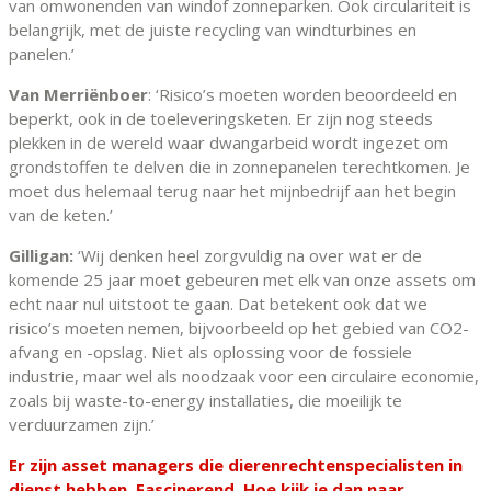
van omwonenden van windof zonneparken. Ook circulariteit is
belangrijk, met de juiste recycling van windturbines en
panelen.’
Van Merriënboer
: ‘Risico’s moeten worden beoordeeld en
beperkt, ook in de toeleveringsketen. Er zijn nog steeds
plekken in de wereld waar dwangarbeid wordt ingezet om
grondstoffen te delven die in zonnepanelen terechtkomen. Je
moet dus helemaal terug naar het mijnbedrijf aan het begin
van de keten.’
Gilligan:
‘Wij denken heel zorgvuldig na over wat er de
komende 25 jaar moet gebeuren met elk van onze assets om
echt naar nul uitstoot te gaan. Dat betekent ook dat we
risico’s moeten nemen, bijvoorbeeld op het gebied van CO2-
afvang en -opslag. Niet als oplossing voor de fossiele
industrie, maar wel als noodzaak voor een circulaire economie,
zoals bij waste-to-energy installaties, die moeilijk te
verduurzamen zijn.’
Er zijn asset managers die dierenrechtenspecialisten in
dienst hebben. Fascinerend. Hoe kijk je dan naar