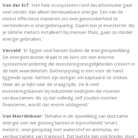
Van der Erf:
‘Het hele ecosysteem rond decarbonisatie gaat
veel verder dan alleen hernieuwbare energie. Een van de
meest effectieve manieren om energieonzekerheid te
verminderen is energiebesparing. Daarin kun je investeren. Als
je slimme meters installeert bij mensen thuis, gaan ze minder
energie gebruiken.’
Verveld:
‘Er liggen veel kansen buiten de energieopwekking.
De energietransitie draait in de kern om een enorme
systeemverandering die investeringsmogelijkheden creeert in
de hele waardeketen. Batterijopslag is een voor de hand
liggende optie. Netten zijn lastiger om kapitaal in te steken.
Maar als je kijkt naar de vraagzijde, zie ik veel
investeringskansen bij industriele bedrijven die moeten
verduurzamen. Als zij dat volledig zelf zouden moeten
financieren, wordt dat enorm uitdagend.’
Van Merriënboer:
‘Behalve in de opwekking van duurzame
energie zien we genoeg kansen in bijvoorbeeld ‘smart
meters’, energieopslag met waterstof en ammonia, en
verduurzaming van transport. Dat laatste kan ook breder door