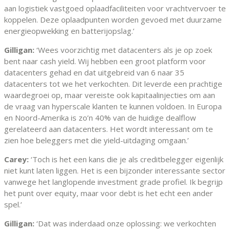
aan logistiek vastgoed oplaadfaciliteiten voor vrachtvervoer te
koppelen. Deze oplaadpunten worden gevoed met duurzame
energieopwekking en batterijopslag.’
Gilligan:
‘Wees voorzichtig met datacenters als je op zoek
bent naar cash yield. Wij hebben een groot platform voor
datacenters gehad en dat uitgebreid van 6 naar 35
datacenters tot we het verkochten. Dit leverde een prachtige
waardegroei op, maar vereiste ook kapitaalinjecties om aan
de vraag van hyperscale klanten te kunnen voldoen. In Europa
en Noord-Amerika is zo’n 40% van de huidige dealflow
gerelateerd aan datacenters. Het wordt interessant om te
zien hoe beleggers met die yield-uitdaging omgaan.’
Carey:
‘Toch is het een kans die je als creditbelegger eigenlijk
niet kunt laten liggen. Het is een bijzonder interessante sector
vanwege het langlopende investment grade profiel. Ik begrijp
het punt over equity, maar voor debt is het echt een ander
spel.’
Gilligan:
‘Dat was inderdaad onze oplossing: we verkochten