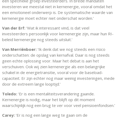
een specifieke groep investeerders. In brede mandaten
investeren we meestal niet in kernenergie, vooral omdat het
een emotioneel onderwerp is. De systematische waarde van
kernenergie moet echter niet onderschat worden.’
Van der Erf:
‘Wat ik interessant vind, is dat veel
investeerders persoonlijk voor kernenergie zijn, maar hun RI-
beleid kernenergie nog steeds uitsluit.’
Van Merriënboer:
‘Ik denk dat we nog steeds een risico
onderschatten: de opslag van kernafval. Daar is nog steeds
geen echte oplossing voor. Maar het debat is aan het
verschuiven. Ook wij zien kernenergie als een belangrijke
schakel in de energietransitie, vooral voor de baseload-
capaciteit. Er zijn echter nog maar weinig investeringen, mede
door de extreem lange looptijd.’
Toledo:
‘Er is een mentaliteitsverandering gaande.
Kernenergie is nodig, maar het blijft op dit moment
waarschijnlijk nog een brug te ver voor veel pensioenfondsen.’
Carey:
‘Er is nog een lange weg te gaan om de