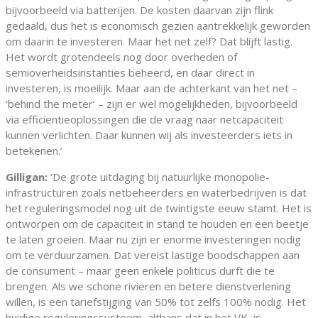
bijvoorbeeld via batterijen. De kosten daarvan zijn flink
gedaald, dus het is economisch gezien aantrekkelijk geworden
om daarin te investeren. Maar het net zelf? Dat blijft lastig.
Het wordt grotendeels nog door overheden of
semioverheidsinstanties beheerd, en daar direct in
investeren, is moeilijk. Maar aan de achterkant van het net –
‘behind the meter’ – zijn er wel mogelijkheden, bijvoorbeeld
via efficientieoplossingen die de vraag naar netcapaciteit
kunnen verlichten. Daar kunnen wij als investeerders iets in
betekenen.’
Gilligan:
‘De grote uitdaging bij natuurlijke monopolie-
infrastructuren zoals netbeheerders en waterbedrijven is dat
het reguleringsmodel nog uit de twintigste eeuw stamt. Het is
ontworpen om de capaciteit in stand te houden en een beetje
te laten groeien. Maar nu zijn er enorme investeringen nodig
om te verduurzamen. Dat vereist lastige boodschappen aan
de consument – maar geen enkele politicus durft die te
brengen. Als we schone rivieren en betere dienstverlening
willen, is een tariefstijging van 50% tot zelfs 100% nodig. Het
huidige reguleringssysteem, althans dat in het VK, is