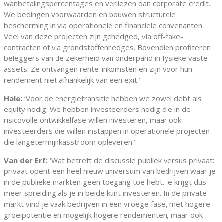
wanbetalingspercentages en verliezen dan corporate credit.
We bedingen voorwaarden en bouwen structurele
bescherming in via operationele en financiele convenanten.
Veel van deze projecten zijn gehedged, via off-take-
contracten of via grondstoffenhedges. Bovendien profiteren
beleggers van de zekerheid van onderpand in fysieke vaste
assets. Ze ontvangen rente-inkomsten en zijn voor hun
rendement niet afhankelijk van een exit.’
Hale:
‘Voor de energietransitie hebben we zowel debt als
equity nodig. We hebben investeerders nodig die in de
risicovolle ontwikkelfase willen investeren, maar ook
investeerders die willen instappen in operationele projecten
die langetermijnkasstroom opleveren.’
Van der Erf:
‘Wat betreft de discussie publiek versus privaat:
privaat opent een heel nieuw universum van bedrijven waar je
in de publieke markten geen toegang toe hebt. Je krijgt dus
meer spreiding als je in beide kunt investeren. In de private
markt vind je vaak bedrijven in een vroege fase, met hogere
groeipotentie en mogelijk hogere rendementen, maar ook