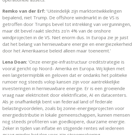
Remko van der Erf:
‘Uiteindelijk zijn marktontwikkelingen
bepalend, niet Trump. De offshore windmarkt in de VS is
getroffen door Trumps bevel tot intrekking van vergunningen,
maar dit bevel raakt slechts zo’n 4% van de onshore
windprojecten in de VS. Niet enorm dus. In Europa zie je juist
dat het belang van hernieuwbare energie en energiezekerheid
door het Amerikaanse beleid alleen maar toeneemt.’
Lena Doan:
‘Onze energie-infrastructuur creditstrategie is
vooral gericht op Noord- Amerika en Europa. Wij kijken met
een langetermijnblik en geloven dat er ondanks het politieke
rumoer nog steeds volop kansen zijn voor aantrekkelijke
investeringen in hernieuwbare energie. Er is een groeiende
vraag naar elektriciteit door elektrificatie, AI en datacenters.
Als je onafhankelijk bent van federaal land of federale
belastingvoordelen, zoals bij zonne-energieprojecten voor
energiedistributie in lokale gemeenschappen, kunnen mensen
nog steeds profiteren van goedkopere, duurzame energie.
Zeker in tijden van inflatie en stijgende rentes wil iedereen
graag minder betalen voor zijn stroomrekening.