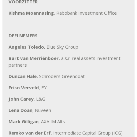
VOORZITTER
Rishma Moennasing
, Rabobank Investment Office
DEELNEMERS
Angeles Toledo
, Blue Sky Group
Bart van Merriënboer
, a.s.r. real assets investment
partners
Duncan Hale
, Schroders Greenooat
Friso Verveld
, EY
John Carey
, L&G
Lena Doan
, Nuveen
Mark Gilligan
, AXA IM Alts
Remko van der Erf
, Intermediate Capital Group (ICG)