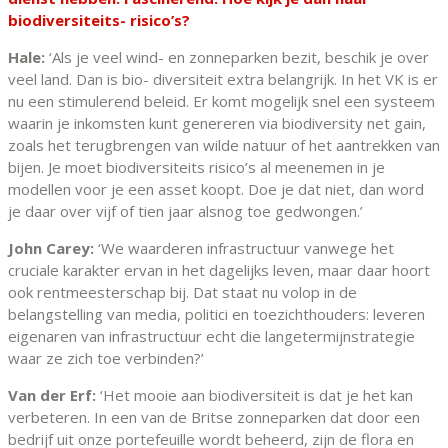
biodiversiteits- risico’s?
Hale:
‘Als je veel wind- en zonneparken bezit, beschik je over
veel land. Dan is bio- diversiteit extra belangrijk. In het VK is er
nu een stimulerend beleid. Er komt mogelijk snel een systeem
waarin je inkomsten kunt genereren via biodiversity net gain,
zoals het terugbrengen van wilde natuur of het aantrekken van
bijen. Je moet biodiversiteits risico’s al meenemen in je
modellen voor je een asset koopt. Doe je dat niet, dan word
je daar over vijf of tien jaar alsnog toe gedwongen.’
John Carey:
‘We waarderen infrastructuur vanwege het
cruciale karakter ervan in het dagelijks leven, maar daar hoort
ook rentmeesterschap bij. Dat staat nu volop in de
belangstelling van media, politici en toezichthouders: leveren
eigenaren van infrastructuur echt die langetermijnstrategie
waar ze zich toe verbinden?’
Van der Erf:
‘Het mooie aan biodiversiteit is dat je het kan
verbeteren. In een van de Britse zonneparken dat door een
bedrijf uit onze portefeuille wordt beheerd, zijn de flora en