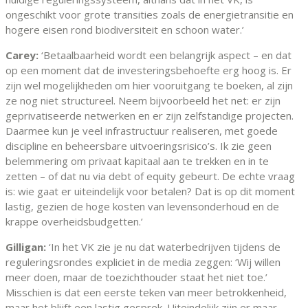
ongeschikt voor grote transities zoals de energietransitie en
hogere eisen rond biodiversiteit en schoon water.’
Carey:
‘Betaalbaarheid wordt een belangrijk aspect – en dat
op een moment dat de investeringsbehoefte erg hoog is. Er
zijn wel mogelijkheden om hier vooruitgang te boeken, al zijn
ze nog niet structureel. Neem bijvoorbeeld het net: er zijn
geprivatiseerde netwerken en er zijn zelfstandige projecten.
Daarmee kun je veel infrastructuur realiseren, met goede
discipline en beheersbare uitvoeringsrisico’s. Ik zie geen
belemmering om privaat kapitaal aan te trekken en in te
zetten – of dat nu via debt of equity gebeurt. De echte vraag
is: wie gaat er uiteindelijk voor betalen? Dat is op dit moment
lastig, gezien de hoge kosten van levensonderhoud en de
krappe overheidsbudgetten.’
Gilligan:
‘In het VK zie je nu dat waterbedrijven tijdens de
reguleringsrondes expliciet in de media zeggen: ‘Wij willen
meer doen, maar de toezichthouder staat het niet toe.’
Misschien is dat een eerste teken van meer betrokkenheid,
maar het blijft een lastig gesprek. Uiteindelijk zijn er maar