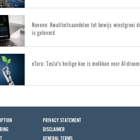
Nuveen: Kwaliteitsaandelen tot bewijs winstgroei d
is geleverd
eToro: Tesla's heilige koe is melkkoe voor AI-droom
IPTION
PRIVACY STATEMENT
RING
DISCLAIMER
T
GENERAL TERMS