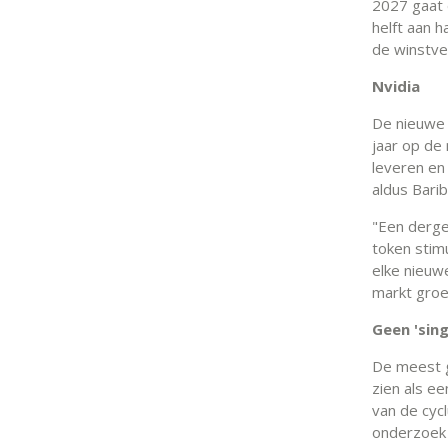
2027 gaat 
helft aan 
de winstver
Nvidia
De nieuwe 
jaar op de 
leveren en 
aldus Bari
"Een derge
token stim
elke nieuwe
markt groei
Geen 'sing
De meest g
zien als ee
van de cyc
onderzoek 