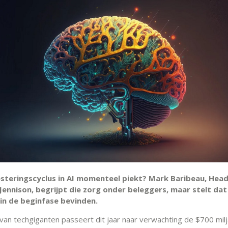
esteringscyclus in AI momenteel piekt?
Mark Baribeau,
Head
 Jennison,
begrijpt die zorg onder beleggers, maar stelt da
 in de beginfase bevinden.
van techgiganten passeert dit jaar naar verwachting de $700 milj