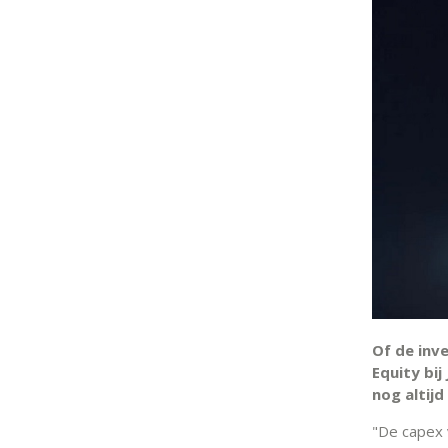
Of de inv
Equity
bij
nog altijd
"De capex 