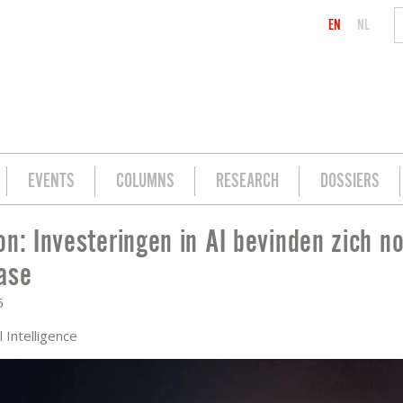
EN
NL
EVENTS
COLUMNS
RESEARCH
DOSSIERS
on: Investeringen in AI bevinden zich no
NDEN ZICH NOG IN BEGINFASE
ase
6
al Intelligence