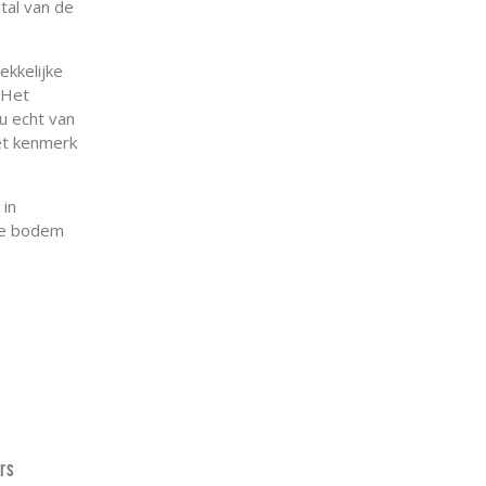
tal van de
ekkelijke
"Het
u echt van
hét kenmerk
 in
are bodem
rs