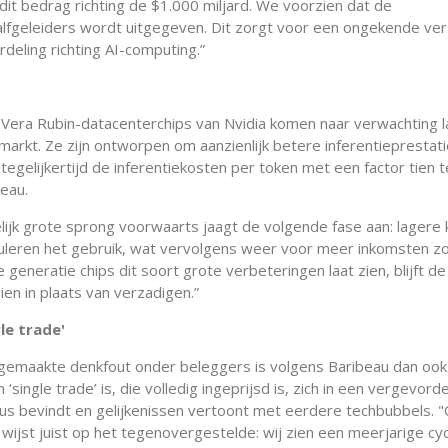
dit bedrag richting de $1.000 miljard. We voorzien dat de
halfgeleiders wordt uitgegeven. Dit zorgt voor een ongekende vers
deling richting AI-computing.”
Vera Rubin-datacenterchips van Nvidia komen naar verwachting la
markt. Ze zijn ontworpen om aanzienlijk betere inferentieprestati
tegelijkertijd de inferentiekosten per token met een factor tien t
beau.
lijk grote sprong voorwaarts jaagt de volgende fase aan: lagere
uleren het gebruik, wat vervolgens weer voor meer inkomsten zo
 generatie chips dit soort grote verbeteringen laat zien, blijft de
en in plaats van verzadigen.”
le trade'
emaakte denkfout onder beleggers is volgens Baribeau dan ook 
n ‘single trade’ is, die volledig ingeprijsd is, zich in een vergevor
lus bevindt en gelijkenissen vertoont met eerdere techbubbels. 
wijst juist op het tegenovergestelde: wij zien een meerjarige cy