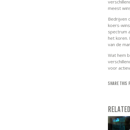
verschille
meest wins
Bedrijven 
koers-wins
spectrum a
het koren.
van de mar
Wat hem be
verschille
voor actie
SHARE THIS 
RELATE