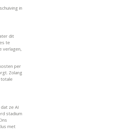
chuiving in
ter dit
es te
e verlagen,
 kosten per
rgt. Zolang
 totale
dat ze AI
derd stadium
"Ons
clus met