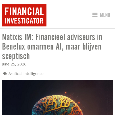
JUMP TO
MENU
Natixis IM: Financieel adviseurs in
NATIXIS IM: FINANCIEEL ADVISEURS 
Benelux omarmen AI, maar blijven
sceptisch
June 25, 2026
Artificial Intelligence