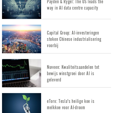
Payden & Rygel: The US leads the
way in AI data centre capacity
Capital Group: AI-investeringen
steken Chinese industrialisering
voorbij
Nuveen: Kwaliteitsaandelen tot
bewijs winstgroei door AI is
geleverd
eToro: Tesla's heilige koe is
melkkoe voor AI-droom