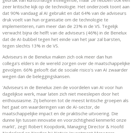
zeer kritische kijk op de technologie. Het onderzoek toont aan
dat 90% vandaag al AI gebruikt en dat 64% van de adviseurs
druk voelt van hun organisatie om de technologie te
implementeren, ruim meer dan de 23% in de VS. Tegelijk
verwacht bijna de helft van de adviseurs (46%) in de Benelux
dat de AI-bubbel tegen het einde van het jaar zal barsten,
tegen slechts 13% in de VS.
Adviseurs in de Benelux maken zich ook meer dan hun
collega’s elders in de wereld zorgen over de maatschappelijke
gevolgen. 66% gelooft dat de sociale risico's van AI zwaarder
wegen dan de beleggingskansen.
'Adviseurs in de Benelux zien de voordelen van AI voor hun
dagelijkse werk, maar laten zich niet meeslepen door het
enthousiasme. Zij behoren tot de meest kritische groepen als
het gaat om waarderingen van de AI-sector, de
maatschappelijke impact en de praktische uitvoering. Die
dunne lijn tussen innovatie en voorzichtigheid kenmerkt onze
markt', zegt Robert Koopdonk, Managing Director & Hoofd
Nederland en Nordics bij Natixis Investment Managers.