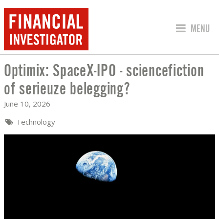
JUMP TO
MENU
Optimix: SpaceX-IPO - sciencefiction
OPTIMIX: SPACEX-IPO - SCIENCEFICTI
of serieuze belegging?
June 10, 2026
Technology