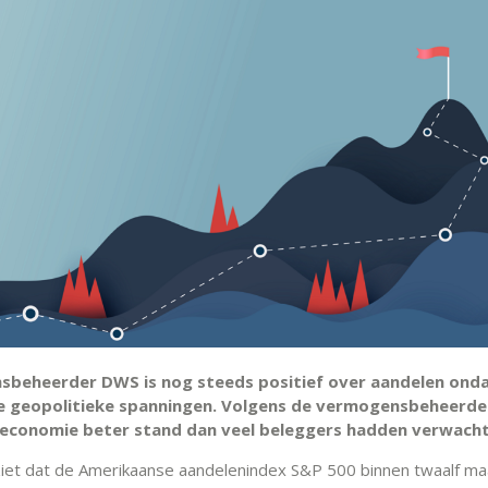
beheerder DWS is nog steeds positief over aandelen ond
 geopolitieke spanningen. Volgens de vermogensbeheerde
economie beter stand dan veel beleggers hadden verwacht
et dat de Amerikaanse aandelenindex S&P 500 binnen twaalf m