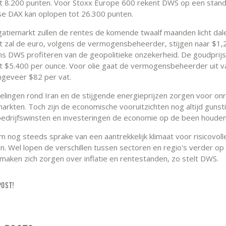
t 8.200 punten. Voor Stoxx Europe 600 rekent DWS op een stan
se DAX kan oplopen tot 26.300 punten.
gatiemarkt zullen de rentes de komende twaalf maanden licht dal
t zal de euro, volgens de vermogensbeheerder, stijgen naar $1,
gens DWS profiteren van de geopolitieke onzekerheid. De goudprijs
t $5.400 per ounce. Voor olie gaat de vermogensbeheerder uit v
ongeveer $82 per vat.
elingen rond Iran en de stijgende energieprijzen zorgen voor on
 markten. Toch zijn de economische vooruitzichten nog altijd guns
bedrijfswinsten en investeringen de economie op de been houde
m nog steeds sprake van een aantrekkelijk klimaat voor risicovoll
n. Wel lopen de verschillen tussen sectoren en regio's verder op
maken zich zorgen over inflatie en rentestanden, zo stelt DWS.
POST!