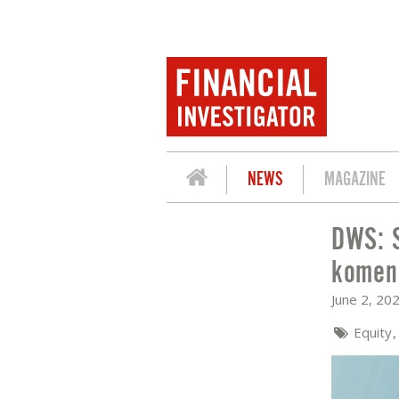
NEWS
MAGAZINE
DWS: 
DWS: S&P500, STOXX EUROPE 600, D
komend
June 2, 20
Equity