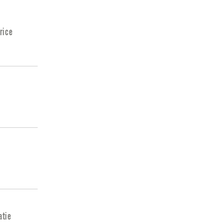
rice
atie