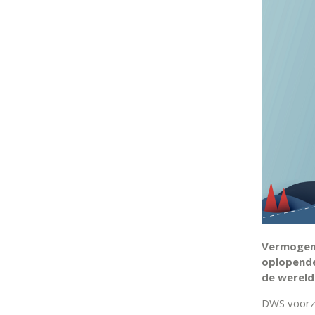
Vermogens
oplopende
de wereld
DWS voorzi