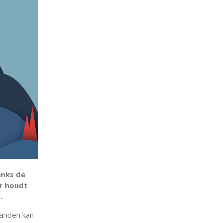
anks de
r houdt
.
aanden kan