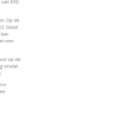
d van 650
en. Op de
22. Goud
 kan
an een
rust op de
tig omdat
n.
ere
 en