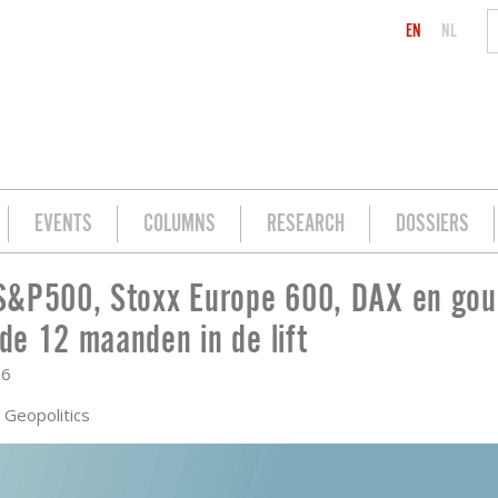
EN
NL
EVENTS
COLUMNS
RESEARCH
DOSSIERS
S&P500, Stoxx Europe 600, DAX en gou
AX EN GOUD KOMENDE 12 MAANDEN IN 
e 12 maanden in de lift
26
Geopolitics