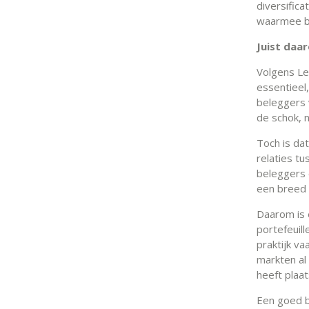
diversifica
waarmee b
Juist daar
Volgens Lee
essentieel
beleggers 
de schok, n
Toch is da
relaties t
beleggers 
een breed 
Daarom is 
portefeuill
praktijk v
markten al
heeft plaa
Een goed b