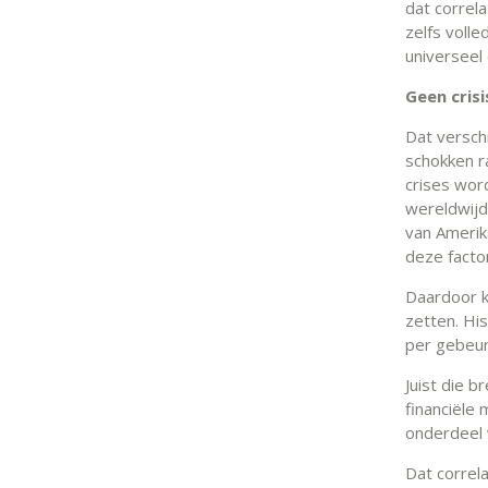
dat correla
zelfs voll
universeel
Geen cris
Dat versch
schokken r
crises wor
wereldwijd
van Amerik
deze factor
Daardoor k
zetten. Hi
per gebeur
Juist die 
financiële
onderdeel 
Dat correl