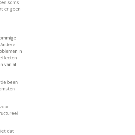
icten soms
at er geen
 Sommige
. Andere
roblemen in
 effecten
n van al
rde been
komsten
 voor
ructureel
iet dat