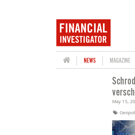
NEWS
MAGAZINE
Schrod
SCHRODERS: WAAROM JUIST IN CRISIS
versch
May 15, 2
Geopoli