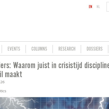
EN
NL
EVENTS
COLUMNS
RESEARCH
DOSSIERS
ers: Waarom juist in crisistijd disciplin
TIJD DISCIPLINE HET VERSCHIL MAAKT
il maakt
026
tics