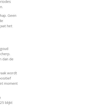
eriodes
n.
chap. Geen
de
gaat het
 goud
scherp.
n dan de
vaak wordt
ositief
 het moment
n
5 blijkt