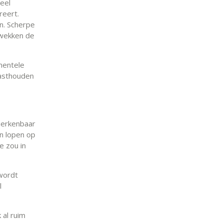
veel
reert.
en. Scherpe
 wekken de
amentele
vasthouden
herkenbaar
en lopen op
e zou in
wordt
l
 al ruim