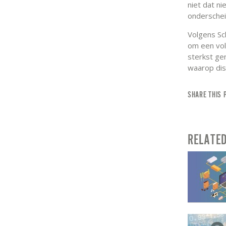
niet dat n
onderschei
Volgens Sc
om een vol
sterkst gen
waarop disc
SHARE THIS 
RELATE