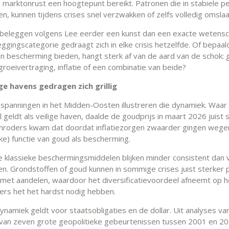
 marktonrust een hoogtepunt bereikt. Patronen die in stabiele p
n, kunnen tijdens crises snel verzwakken of zelfs volledig omslaa
beleggen volgens Lee eerder een kunst dan een exacte wetens
ggingscategorie gedraagt zich in elke crisis hetzelfde. Of bepaal
n bescherming bieden, hangt sterk af van de aard van de schok: 
roeivertraging, inflatie of een combinatie van beide?
ige havens gedragen zich grillig
 spanningen in het Midden-Oosten illustreren die dynamiek. Waar
l geldt als veilige haven, daalde de goudprijs in maart 2026 juist 
hroders kwam dat doordat inflatiezorgen zwaarder gingen wege
ke) functie van goud als bescherming.
 klassieke beschermingsmiddelen blijken minder consistent dan 
. Grondstoffen of goud kunnen in sommige crises juist sterker p
 met aandelen, waardoor het diversificatievoordeel afneemt op
ers het het hardst nodig hebben.
ynamiek geldt voor staatsobligaties en de dollar. Uit analyses va
van zeven grote geopolitieke gebeurtenissen tussen 2001 en 202