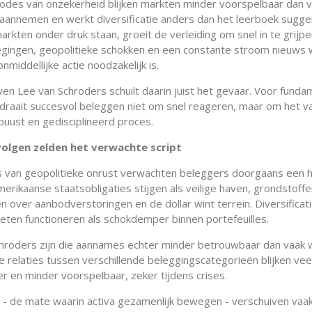
eriodes van onzekerheid blijken markten minder voorspelbaar dan 
aannemen en werkt diversificatie anders dan het leerboek sugge
rkten onder druk staan, groeit de verleiding om snel in te grijp
ingen, geopolitieke schokken en een constante stroom nieuws
onmiddellijke actie noodzakelijk is.
ven Lee van Schroders schuilt daarin juist het gevaar. Voor fund
draait succesvol beleggen niet om snel reageren, maar om het 
buust en gedisciplineerd proces.
olgen zelden het verwachte script
s van geopolitieke onrust verwachten beleggers doorgaans een 
merikaanse staatsobligaties stijgen als veilige haven, grondstoff
 over aanbodverstoringen en de dollar wint terrein. Diversificati
eten functioneren als schokdemper binnen portefeuilles.
hroders zijn die aannames echter minder betrouwbaar dan vaak 
e relaties tussen verschillende beleggingscategorieën blijken vee
r en minder voorspelbaar, zeker tijdens crises.
s - de mate waarin activa gezamenlijk bewegen - verschuiven vaak