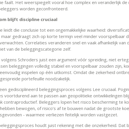
tie faalt. Het weerspiegelt vooral hoe complex en veranderlijk de ri
eleggers worden geconfronteerd.
om blijft discipline cruciaal
 leidt die conclusie tot een ongemakkelijke waarheid: diversificatie
, maar gedraagt zich op korte termijn veel minder voorspelbaar d
verwachten. Correlaties veranderen snel en vaak afhankelijk van 
iet van de beleggingscategorie zelf.
t volgens Schroders juist een argument vóór spreiding, niet erteg
ussen beleggingen volledig stabiel en voorspelbaar zouden zijn, k
eenvoudig inspelen op één uitkomst. Omdat die zekerheid ontbreek
gespreide portefeuille noodzakelijk.
een gedisciplineerd beleggingsproces volgens Lee cruciaal. Pog
es voortdurend aan te passen aan geopolitieke ontwikkelingen blij
aak contraproductief. Beleggers lopen het risico bescherming te k
 hebben bewogen, of risico’s af te bouwen nadat de grootste koer
tsgevonden - waarmee verliezen feitelijk worden vastgezet.
eleggingsproces houdt juist rekening met die onzekerheid. Dat 