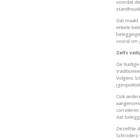
voordat de
standhoude
Dat maakt 
enkele bele
belegginge
vooral om g
Zelfs veil
De huidige
traditionee
Volgens Sc
(geopolitie
Ook andere
aangenomen
correleren
dat belegg
Dezelfde d
Schroders 