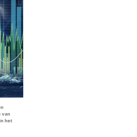
en
e van
in het