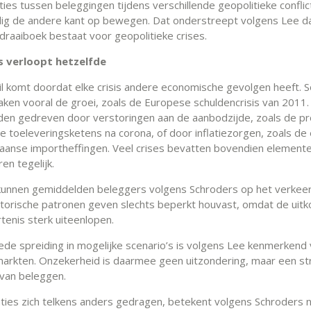
ties tussen beleggingen tijdens verschillende geopolitieke confl
edig de andere kant op bewegen. Dat onderstreept volgens Lee d
 draaiboek bestaat voor geopolitieke crises.
is verloopt hetzelfde
il komt doordat elke crisis andere economische gevolgen heeft.
aken vooral de groei, zoals de Europese schuldencrisis van 2011
den gedreven door verstoringen aan de aanbodzijde, zoals de p
e toeleveringsketens na corona, of door inflatiezorgen, zoals de
aanse importheffingen. Veel crises bevatten bovendien elemente
en tegelijk.
unnen gemiddelden beleggers volgens Schroders op het verkee
storische patronen geven slechts beperkt houvast, omdat de uit
tenis sterk uiteenlopen.
brede spreiding in mogelijke scenario’s is volgens Lee kenmerkend
 markten. Onzekerheid is daarmee geen uitzondering, maar een st
van beleggen.
aties zich telkens anders gedragen, betekent volgens Schroders n