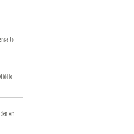
ence to
 Middle
eden om