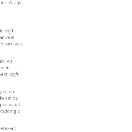
sico’s zijn
 blijft
an veel
de aard van
en. Als
onden
t, blijft
ingen om
ken in de
open nadat
sdaling al
betekent