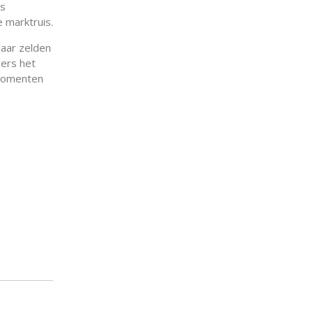
rs
 marktruis.
maar zelden
ers het
 momenten