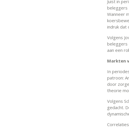
Juist in p
beleggers 
Wanneer ma
koersbeweg
indruk dat 
Volgens Jo
beleggers 
aan een ro
Markten v
In periode
patroon: A
door zorgen
theorie mo
Volgens Sc
gedacht. D
dynamische
Correlatie