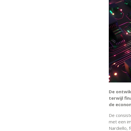
De ontwikk
terwijl fi
de econom
De consist
met een im
Nardiello,