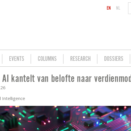
EN
NL
EVENTS
COLUMNS
RESEARCH
DOSSIERS
AI kantelt van belofte naar verdienmo
R VERDIENMODEL
026
al Intelligence