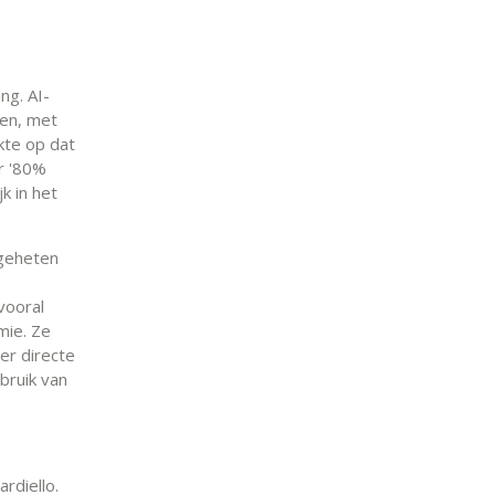
ng. AI-
wen, met
kte op dat
r '80%
k in het
ogeheten
vooral
mie. Ze
er directe
bruik van
rdiello.