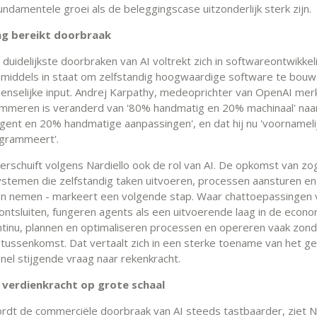
ndamentele groei als de beleggingscase uitzonderlijk sterk zijn.
ng bereikt doorbraak
duidelijkste doorbraken van AI voltrekt zich in softwareontwikkeli
 inmiddels in staat om zelfstandig hoogwaardige software te bou
enselijke input. Andrej Karpathy, medeoprichter van OpenAI mer
mmeren is veranderd van '80% handmatig en 20% machinaal' naa
gent en 20% handmatige aanpassingen', en dat hij nu 'voornamelij
grammeert'.
rschuift volgens Nardiello ook de rol van AI. De opkomst van z
ystemen die zelfstandig taken uitvoeren, processen aansturen en
en nemen - markeert een volgende stap. Waar chattoepassingen 
 ontsluiten, fungeren agents als een uitvoerende laag in de econo
tinu, plannen en optimaliseren processen en opereren vaak zond
 tussenkomst. Dat vertaalt zich in een sterke toename van het ge
nel stijgende vraag naar rekenkracht.
t verdienkracht op grote schaal
ordt de commerciële doorbraak van AI steeds tastbaarder, ziet Na