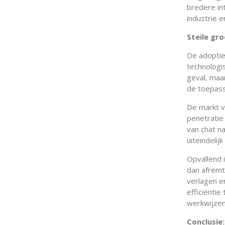
bredere int
industrie en
Steile gr
De adoptie
technologis
geval, maar
de toepass
De markt v
penetratie
van chat na
uiteindeli
Opvallend 
dan afremt
verlagen e
efficiënti
werkwijzen 
Conclusie