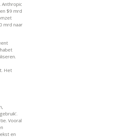
. Anthropic
gen $9 mrd
 omzet
20 mrd naar
eent
phabet
iseren.
e
t. Het
n,
gebruik’.
tie. Vooral
en
tekst en