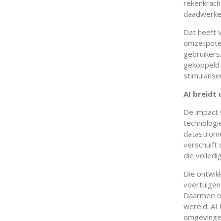
rekenkrach
daadwerkel
Dat heeft 
omzetpoten
gebruikers
gekoppeld 
stimulanse
AI breidt 
De impact 
technologie
datastrome
verschuift
die volledi
Die ontwik
voertuigen
Daarmee on
wereld: AI
omgevingen