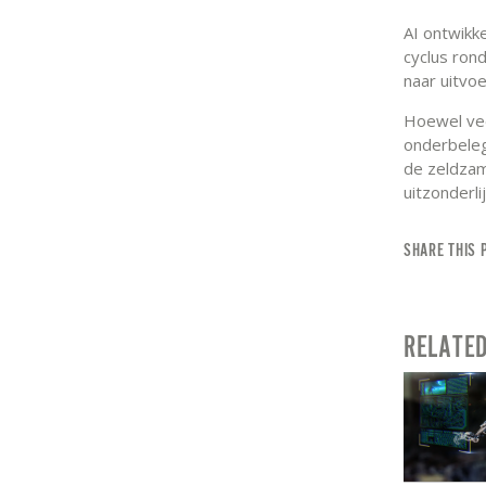
AI ontwikk
cyclus rond
naar uitvo
Hoewel veel
onderbeleg
de zeldza
uitzonderlij
SHARE THIS 
RELATE