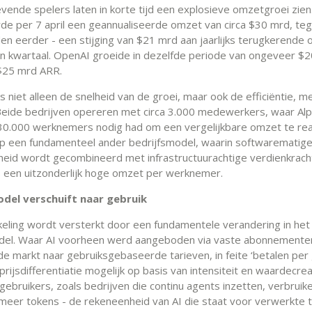
ende spelers laten in korte tijd een explosieve omzetgroei zien
de per 7 april een geannualiseerde omzet van circa $30 mrd, te
en eerder - een stijging van $21 mrd aan jaarlijks terugkerende
én kwartaal. OpenAI groeide in dezelfde periode van ongeveer $
$25 mrd ARR.
s niet alleen de snelheid van de groei, maar ook de efficiëntie, m
 Beide bedrijven opereren met circa 3.000 medewerkers, waar Al
0.000 werknemers nodig had om een vergelijkbare omzet te real
op een fundamenteel ander bedrijfsmodel, waarin softwarematig
heid wordt gecombineerd met infrastructuurachtige verdienkrach
is een uitzonderlijk hoge omzet per werknemer.
del verschuift naar gebruik
keling wordt versterkt door een fundamentele verandering in het
del. Waar AI voorheen werd aangeboden via vaste abonnemente
de markt naar gebruiksgebaseerde tarieven, in feite ‘betalen per 
rijsdifferentiatie mogelijk op basis van intensiteit en waardecrea
gebruikers, zoals bedrijven die continu agents inzetten, verbruik
k meer tokens - de rekeneenheid van AI die staat voor verwerkte 