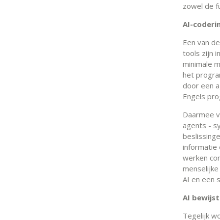
zowel de fu
AI-coderi
Een van de 
tools zijn
minimale m
het progra
door een a
Engels pro
Daarmee ve
agents - s
beslissing
informatie
werken con
menselijke
AI en een s
AI bewijs
Tegelijk w