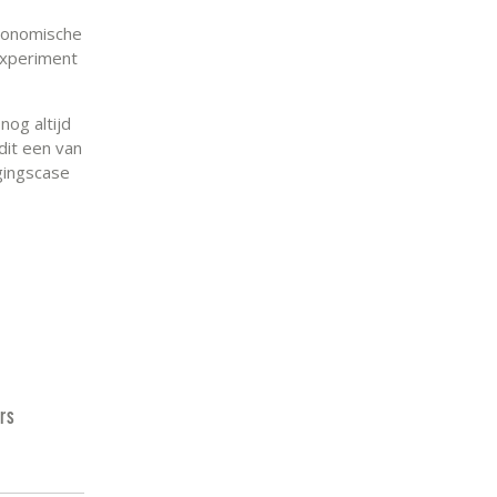
economische
 experiment
nog altijd
dit een van
gingscase
rs