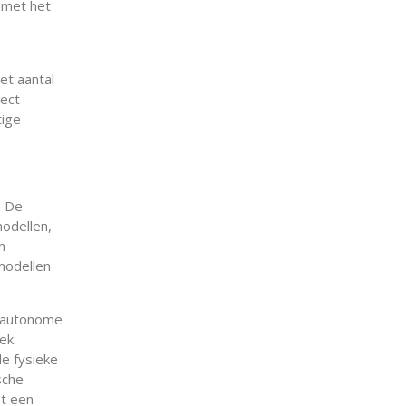
 met het
et aantal
rect
tige
. De
modellen,
n
modellen
t autonome
ek.
e fysieke
sche
at een