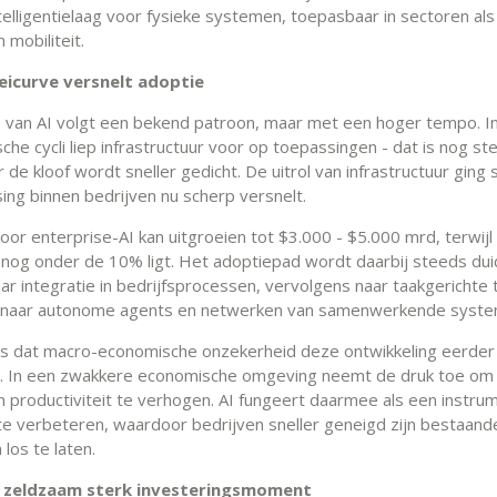
elligentielaag voor fysieke systemen, toepasbaar in sectoren als 
 mobiliteit.
oeicurve versnelt adoptie
 van AI volgt een bekend patroon, maar met een hoger tempo. I
che cycli liep infrastructuur voor op toepassingen - dat is nog st
 de kloof wordt sneller gedicht. De uitrol van infrastructuur ging s
ing binnen bedrijven nu scherp versnelt.
oor enterprise-AI kan uitgroeien tot $3.000 - $5.000 mrd, terwijl
 nog onder de 10% ligt. Het adoptiepad wordt daarbij steeds duid
ar integratie in bedrijfsprocessen, vervolgens naar taakgerichte 
jk naar autonome agents en netwerken van samenwerkende syst
is dat macro-economische onzekerheid deze ontwikkeling eerder
. In een zwakkere economische omgeving neemt de druk toe om 
n productiviteit te verhogen. AI fungeert daarmee als een instr
e te verbeteren, waardoor bedrijven sneller geneigd zijn bestaand
los te laten.
: zeldzaam sterk investeringsmoment