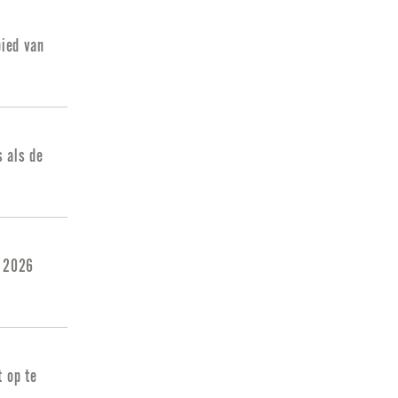
ied van
s als de
y 2026
t op te