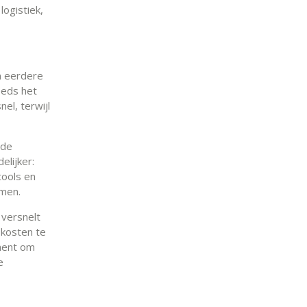
logistiek,
n eerdere
eeds het
nel, terwijl
 de
elijker:
tools en
emen.
 versnelt
kosten te
ument om
e