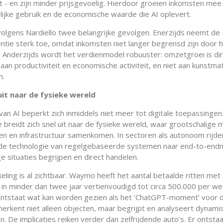
t - en zijn minder prijsgevoelig. Hierdoor groeien inkomsten mee
ijke gebruik en de economische waarde die AI oplevert.
volgens Nardiello twee belangrijke gevolgen. Enerzijds neemt de
tie sterk toe, omdat inkomsten niet langer begrensd zijn door h
. Anderzijds wordt het verdienmodel robuuster: omzetgroei is di
aan productiviteit en economische activiteit, en niet aan kunstma
n.
uit naar de fysieke wereld
van AI beperkt zich inmiddels niet meer tot digitale toepassingen
 breidt zich snel uit naar de fysieke wereld, waar grootschalige 
n en infrastructuur samenkomen. In sectoren als autonoom rijde
 de technologie van regelgebaseerde systemen naar end-to-end
ge situaties begrijpen en direct handelen.
keling is al zichtbaar. Waymo heeft het aantal betaalde ritten me
 in minder dan twee jaar vertienvoudigd tot circa 500.000 per we
tstaat wat kan worden gezien als het ‘ChatGPT-moment’ voor d
 herkent niet alleen objecten, maar begrijpt en analyseert dynami
. De implicaties reiken verder dan zelfrijdende auto’s. Er ontsta