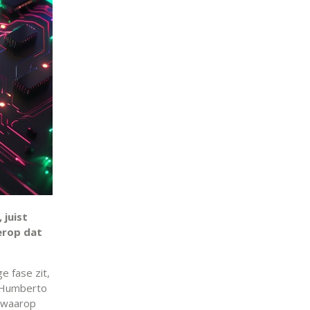
 juist
 erop dat
e fase zit,
s Humberto
n waarop