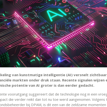
eling van kunstmatige intelligentie (AI) versnelt zichtbaar,
nanciële markten onder druk staan. Recente signalen wijzen
ische potentie van AI groter is dan eerder gedacht.
ente vooruitgang suggereert dat de technologie nog in een vroeg
pact die verder reikt dan tot nu toe werd aangenomen. Volgen
 fondsbeheerder bij DPAM, is dit een van de zeldzame momente