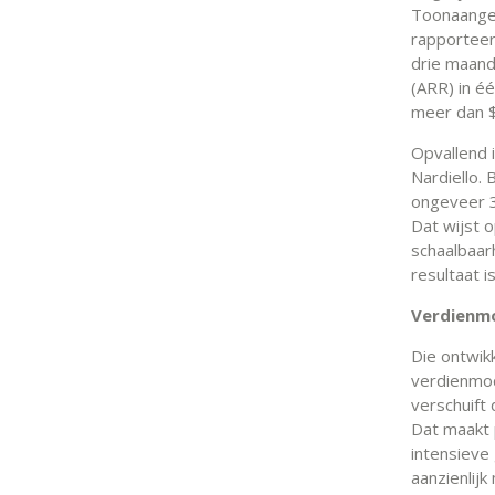
Toonaangev
rapporteer
drie maand
(ARR) in é
meer dan 
Opvallend i
Nardiello.
ongeveer 3
Dat wijst 
schaalbaar
resultaat 
Verdienmo
Die ontwik
verdienmo
verschuift 
Dat maakt p
intensieve 
aanzienlij