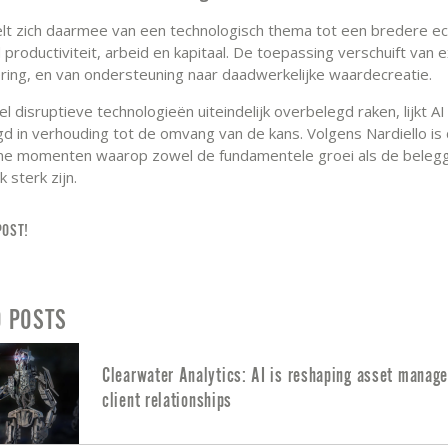
elt zich daarmee van een technologisch thema tot een bredere 
 productiviteit, arbeid en kapitaal. De toepassing verschuift van
ering, en van ondersteuning naar daadwerkelijke waardecreatie.
 disruptieve technologieën uiteindelijk overbelegd raken, lijkt AI 
d in verhouding tot de omvang van de kans. Volgens Nardiello is 
me momenten waarop zowel de fundamentele groei als de beleg
k sterk zijn.
POST!
D POSTS
Clearwater Analytics: AI is reshaping asset manage
client relationships