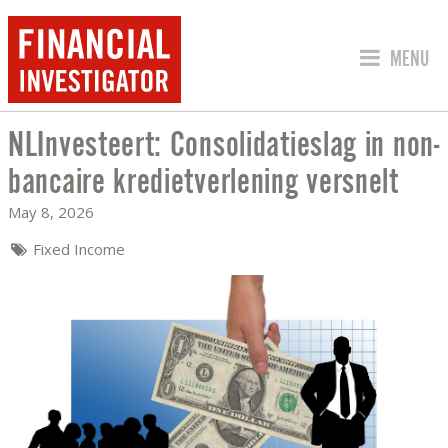
JUMP TO
MENU
NLInvesteert: Consolidatieslag in non-
NLINVESTEERT: CONSOLIDATIESLAG I
bancaire kredietverlening versnelt
May 8, 2026
Fixed Income