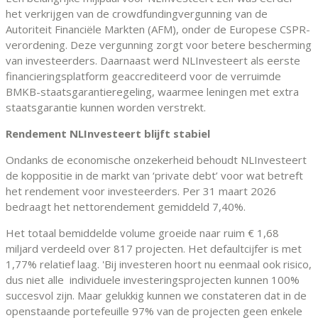
het verkrijgen van de crowdfundingvergunning van de
Autoriteit Financiële Markten (AFM), onder de Europese CSPR-
verordening. Deze vergunning zorgt voor betere bescherming
van investeerders. Daarnaast werd NLInvesteert als eerste
financieringsplatform geaccrediteerd voor de verruimde
BMKB-staatsgarantieregeling, waarmee leningen met extra
staatsgarantie kunnen worden verstrekt.
Rendement NLInvesteert blijft stabiel
Ondanks de economische onzekerheid behoudt NLInvesteert
de koppositie in de markt van ‘private debt’ voor wat betreft
het rendement voor investeerders. Per 31 maart 2026
bedraagt het nettorendement gemiddeld 7,40%.
Het totaal bemiddelde volume groeide naar ruim € 1,68
miljard verdeeld over 817 projecten. Het defaultcijfer is met
1,77% relatief laag. 'Bij investeren hoort nu eenmaal ook risico,
dus niet alle individuele investeringsprojecten kunnen 100%
succesvol zijn. Maar gelukkig kunnen we constateren dat in de
openstaande portefeuille 97% van de projecten geen enkele