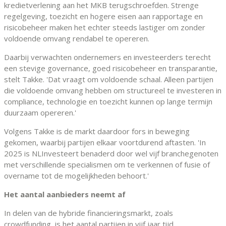
kredietverlening aan het MKB terugschroefden. Strenge
regelgeving, toezicht en hogere eisen aan rapportage en
risicobeheer maken het echter steeds lastiger om zonder
voldoende omvang rendabel te opereren.
Daarbij verwachten ondernemers en investeerders terecht
een stevige governance, goed risicobeheer en transparantie,
stelt Takke. 'Dat vraagt om voldoende schaal. Alleen partijen
die voldoende omvang hebben om structureel te investeren in
compliance, technologie en toezicht kunnen op lange termijn
duurzaam opereren.'
Volgens Takke is de markt daardoor fors in beweging
gekomen, waarbij partijen elkaar voortdurend aftasten. 'In
2025 is NLInvesteert benaderd door wel vijf branchegenoten
met verschillende specialismen om te verkennen of fusie of
overname tot de mogelijkheden behoort.'
Het aantal aanbieders neemt af
In delen van de hybride financieringsmarkt, zoals
crowdfunding, is het aantal partijen in vijf jaar tijd