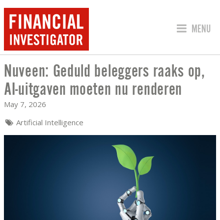
JUMP TO
MENU
Nuveen: Geduld beleggers raaks op,
NUVEEN: GEDULD BELEGGERS RAAKS O
AI-uitgaven moeten nu renderen
May 7, 2026
Artificial Intelligence