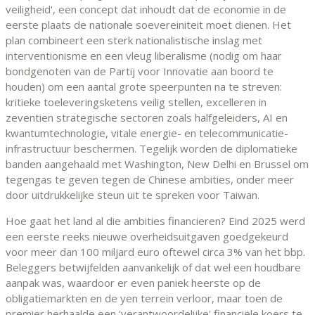
veiligheid', een concept dat inhoudt dat de economie in de
eerste plaats de nationale soevereiniteit moet dienen. Het
plan combineert een sterk nationalistische inslag met
interventionisme en een vleug liberalisme (nodig om haar
bondgenoten van de Partij voor Innovatie aan boord te
houden) om een aantal grote speerpunten na te streven:
kritieke toeleveringsketens veilig stellen, excelleren in
zeventien strategische sectoren zoals halfgeleiders, AI en
kwantumtechnologie, vitale energie- en telecommunicatie-
infrastructuur beschermen. Tegelijk worden de diplomatieke
banden aangehaald met Washington, New Delhi en Brussel om
tegengas te geven tegen de Chinese ambities, onder meer
door uitdrukkelijke steun uit te spreken voor Taiwan.
Hoe gaat het land al die ambities financieren? Eind 2025 werd
een eerste reeks nieuwe overheidsuitgaven goedgekeurd
voor meer dan 100 miljard euro oftewel circa 3% van het bbp.
Beleggers betwijfelden aanvankelijk of dat wel een houdbare
aanpak was, waardoor er even paniek heerste op de
obligatiemarkten en de yen terrein verloor, maar toen de
premier herhaalde een 'verantwoordelijke' financiële koers te