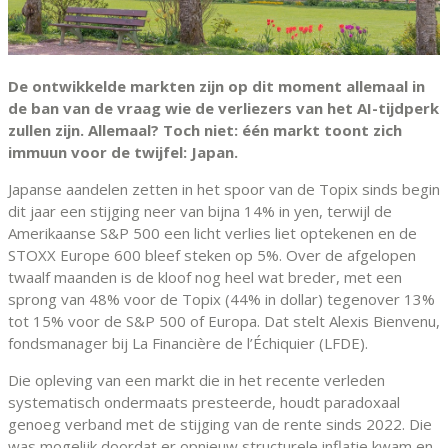
De ontwikkelde markten zijn op dit moment allemaal in
de ban van de vraag wie de verliezers van het AI-tijdperk
zullen zijn. Allemaal? Toch niet: één markt toont zich
immuun voor de twijfel: Japan.
Japanse aandelen zetten in het spoor van de Topix sinds begin
dit jaar een stijging neer van bijna 14% in yen, terwijl de
Amerikaanse S&P 500 een licht verlies liet optekenen en de
STOXX Europe 600 bleef steken op 5%. Over de afgelopen
twaalf maanden is de kloof nog heel wat breder, met een
sprong van 48% voor de Topix (44% in dollar) tegenover 13%
tot 15% voor de S&P 500 of Europa. Dat stelt Alexis Bienvenu,
fondsmanager bij La Financière de l’Échiquier (LFDE).
Die opleving van een markt die in het recente verleden
systematisch ondermaats presteerde, houdt paradoxaal
genoeg verband met de stijging van de rente sinds 2022. Die
was mogelijk doordat er opnieuw structurele inflatie kwam en