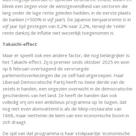
bleek een zegen voor de winstgevendheid van sectoren die
lang onder de lage rente geleden hadden, in de eerste plaats
de banken (+500% in vijf jaar!). De Japanse tienjaarsrente is in
vijf jaar tijd gestegen van 0,2% naar 2,2%, terwijl de 'reële'
rente dankzij de inflatie niet wezenlijk toegenomen is.
Takaichi-effect
Maar er speelt ook een andere factor, die nog belangrijker is:
het Takaichi-effect. Zij is premier sinds oktober 2025 en won
op 8 februari overtuigend de vervroegde
parlementsverkiezingen die ze zelf had uitgeroepen. Haar
Liberaal-Democratische Partij heeft nu twee derde van de
zetels in handen, een ongezien overwicht in de democratische
geschiedenis van het land. Ze heeft de handen dan ook
volledig vrij om een ambitieus programma op te tuigen, dat
nog niet even alomvattend is als de Meiji-restauratie van
1868, maar niettemin de kiem van een economische boom in
zich draagt.
De spil van dat programma is haar stokpaardje 'economische