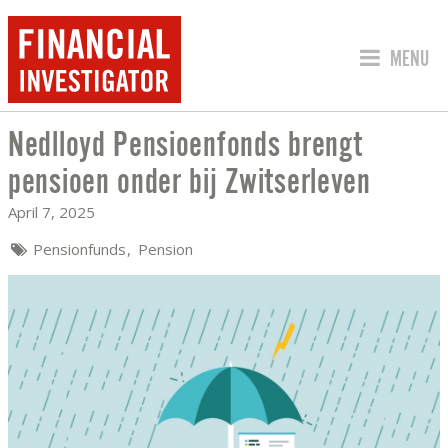
JUMP TO
MENU
Nedlloyd Pensioenfonds brengt
NEDLLOYD PENSIOENFONDS BRENGT P
pensioen onder bij Zwitserleven
April 7, 2025
Pensionfunds
Pension