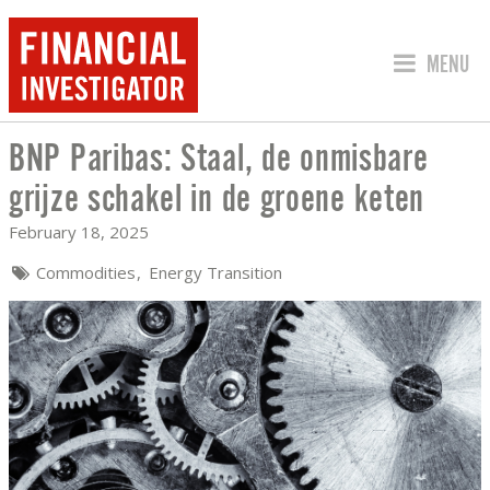
JUMP TO
MENU
BNP Paribas: Staal, de onmisbare
BNP PARIBAS: STAAL, DE ONMISBARE 
grijze schakel in de groene keten
February 18, 2025
Commodities
Energy Transition