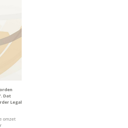
worden
. Dat
rder Legal
de omzet
r