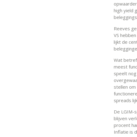
opwaarderi
high yield
beleggings
Reeves gee
VS hebben 
lijkt de c
belegginge
Wat betref
meest funda
speelt nog 
overgewaar
stellen om
functioner
spreads li
De LGIM-sp
blijven ve
procent han
Inflatie is