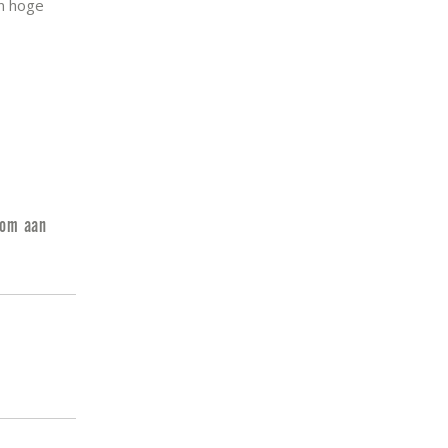
an hoge
oom aan