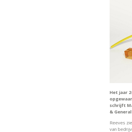
Het jaar 
opgewaard
schrijft 
& General
Reeves zie
van bedrij