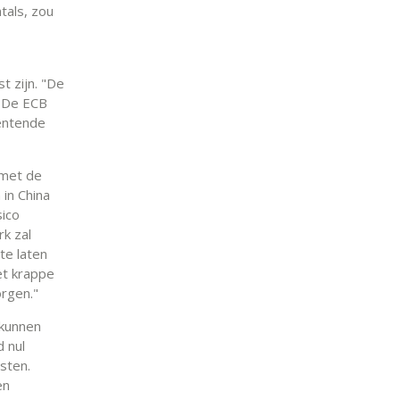
tals, zou
t zijn. "De
. De ECB
rentende
 met de
 in China
sico
k zal
te laten
et krappe
orgen."
 kunnen
d nul
sten.
en