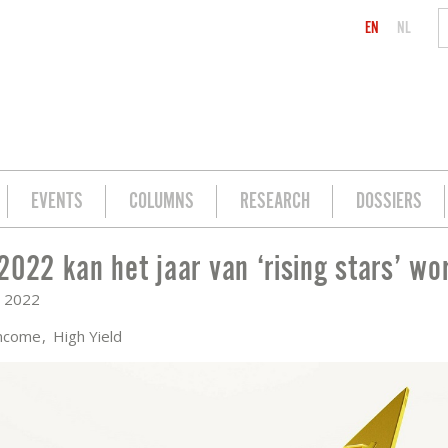
EN
NL
EVENTS
COLUMNS
RESEARCH
DOSSIERS
2022 kan het jaar van ‘rising stars’ wo
NG STARS’ WORDEN
, 2022
Income
High Yield