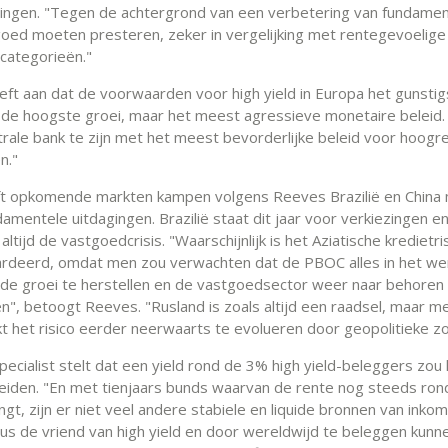
ngen. "Tegen de achtergrond van een verbetering van fundamen
 goed moeten presteren, zeker in vergelijking met rentegevoelige
categorieën."
ft aan dat de voorwaarden voor high yield in Europa het gunstigs
de hoogste groei, maar het meest agressieve monetaire beleid
entrale bank te zijn met het meest bevorderlijke beleid voor hoog
n."
t opkomende markten kampen volgens Reeves Brazilië en China
mentele uitdagingen. Brazilië staat dit jaar voor verkiezingen en
altijd de vastgoedcrisis. "Waarschijnlijk is het Aziatische kredietri
deerd, omdat men zou verwachten dat de PBOC alles in het wer
 de groei te herstellen en de vastgoedsector weer naar behoren 
en", betoogt Reeves. "Rusland is zoals altijd een raadsel, maar m
jkt het risico eerder neerwaarts te evolueren door geopolitieke z
ecialist stelt dat een yield rond de 3% high yield-beleggers zou
rleiden. "En met tienjaars bunds waarvan de rente nog steeds ron
gt, zijn er niet veel andere stabiele en liquide bronnen van inkom
 dus de vriend van high yield en door wereldwijd te beleggen kunn