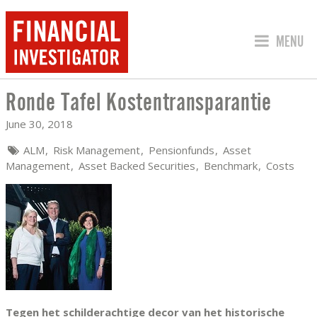
JUMP TO
MENU
Ronde Tafel Kostentransparantie
RONDE TAFEL KOSTENTRANSPARANTIE
June 30, 2018
ALM
Risk Management
Pensionfunds
Asset
Management
Asset Backed Securities
Benchmark
Costs
Tegen het schilderachtige decor van het historische