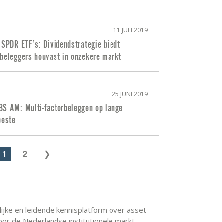
11 JULI 2019
 SPDR ETF’s: Dividendstrategie biedt
nbeleggers houvast in onzekere markt
25 JUNI 2019
BS AM: Multi-factorbeleggen op lange
beste
1
2
elijke en leidende kennisplatform over asset
or de Nederlandse institutionele markt.