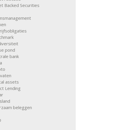
t Backed Securities
ansmanagement
ken
ijfsobligaties
chmark
iversiteit
tse pond
rale bank
a
pto
ivaten
tal assets
ct Lending
ar
sland
rzaam beleggen
D