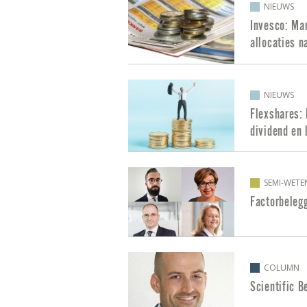
NIEUWS
Invesco: Mar
allocaties 
NIEUWS
Flexshares: 
dividend en l
SEMI-WETE
Factorbeleg
COLUMN
Scientific B