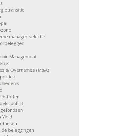
's
gietransitie
o
opa
ozone
erne manager selectie
torbeleggen
uciair Management
krijk
ies & Overnames (M&A)
olitiek
chiedenis
d
ndstoffen
elsconflict
gefondsen
 Yield
otheken
quide beleggingen