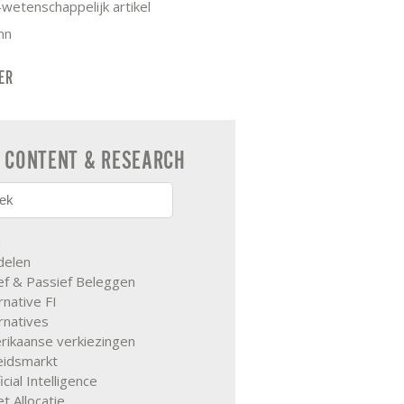
wetenschappelijk artikel
mn
TER
CONTENT & RESEARCH
M
delen
ef & Passief Beleggen
rnative FI
rnatives
rikaanse verkiezingen
eidsmarkt
ficial Intelligence
t Allocatie