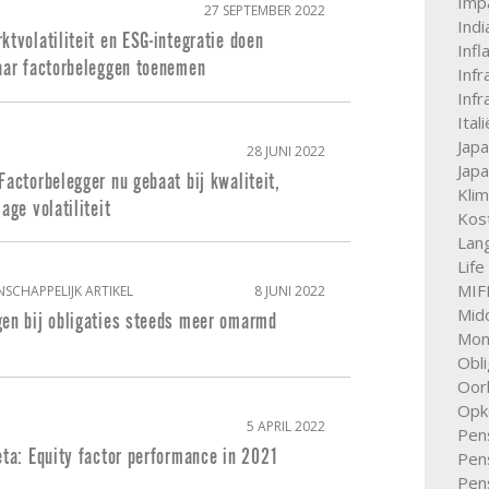
Imp
27 SEPTEMBER 2022
Indi
ktvolatiliteit en ESG-integratie doen
Infl
naar factorbeleggen toenemen
Infr
Infr
Itali
Jap
28 JUNI 2022
Jap
Factorbelegger nu gebaat bij kwaliteit,
Kli
age volatiliteit
Kos
Lan
Life
MIFI
NSCHAPPELIJK ARTIKEL
8 JUNI 2022
Mid
gen bij obligaties steeds meer omarmd
Mone
Obli
Oor
Opk
5 APRIL 2022
Pen
eta: Equity factor performance in 2021
Pen
Pen