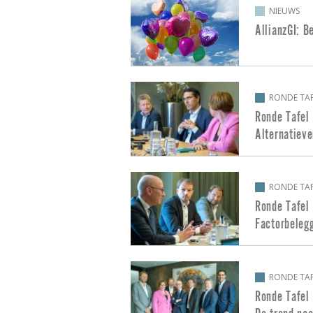
NIEUWS
AllianzGI: B
RONDE TAF
Ronde Tafel 
Alternatiev
RONDE TAF
Ronde Tafel 
Factorbelegg
RONDE TAF
Ronde Tafel 