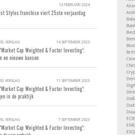
13 FEBRUARI 2024
Asse
Azië
est Styles franchise viert 25ste verjaardag
Bal
Ban
Bedr
Ben
EL VERSLAG
14 SEPTEMBER 2023
Biod
'Market Cap Weighted & Factor Investing':
Bri
en en nieuwe kansen
Cent
Chin
Cry
Der
EL VERSLAG
11 SEPTEMBER 2023
Digi
'Market Cap Weighted & Factor Investing':
Dire
en in de praktijk
Doll
Duit
Duu
ECB
EL VERSLAG
7 SEPTEMBER 2023
EM
'Market Cap Weighted & Factor Investing':
ESG