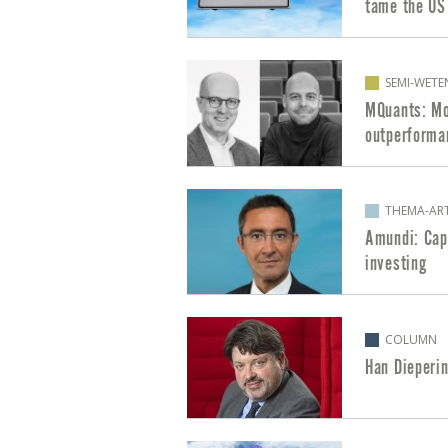
tame the US 
SEMI-WETE
MQuants: Mo
outperforma
THEMA-ART
Amundi: Cap
investing
COLUMN
Han Dieperin