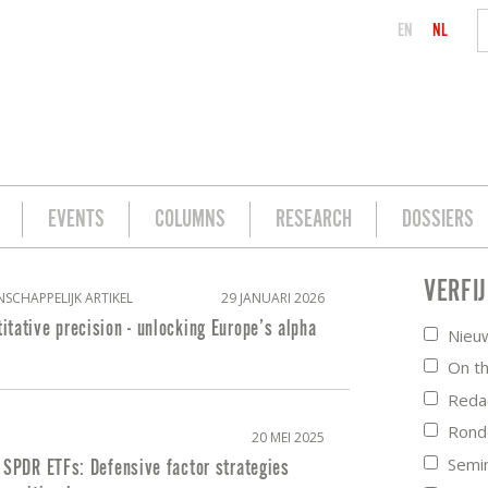
EN
NL
EVENTS
COLUMNS
RESEARCH
DOSSIERS
VERFI
NSCHAPPELIJK ARTIKEL
29 JANUARI 2026
tative precision - unlocking Europe’s alpha
Nieu
On t
Redac
Ronde
20 MEI 2025
Semi
 SPDR ETFs: Defensive factor strategies