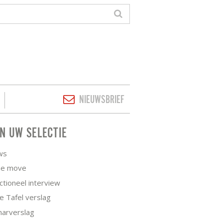
NIEUWSBRIEF
JN UW SELECTIE
ws
he move
tioneel interview
 Tafel verslag
narverslag