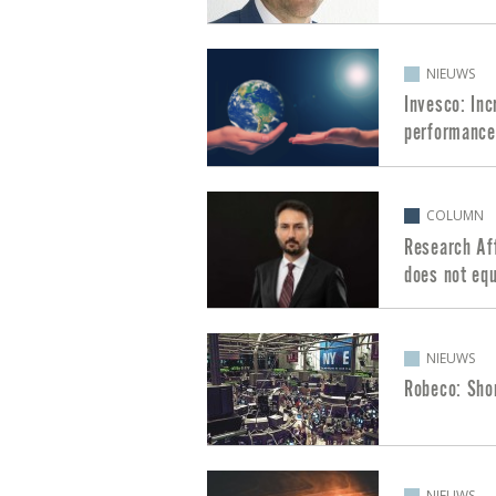
NIEUWS
Invesco: Inc
performance
COLUMN
Research Aff
does not equ
NIEUWS
Robeco: Shor
NIEUWS