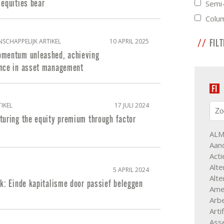
equities bear
Semi-
Colu
NSCHAPPELIJK ARTIKEL
10 APRIL 2025
FIL
mentum unleashed, achieving
nce in asset management
IKEL
17 JULI 2024
turing the equity premium through factor
AL
Aan
Acti
Alte
5 APRIL 2024
Alte
k: Einde kapitalisme door passief beleggen
Ame
Arb
Arti
Asse