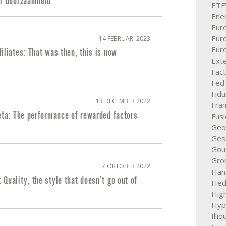
ar duurzaamheid
ETF
Ener
Eur
Eur
14 FEBRUARI 2023
Eur
iliates: That was then, this is now
Ext
Fac
Fed
Fid
13 DECEMBER 2022
Fran
eta: The performance of rewarded factors
Fus
Geop
Ges
Gou
Gro
7 OKTOBER 2022
Hand
Quality, the style that doesn’t go out of
Hed
High
Hyp
Illi