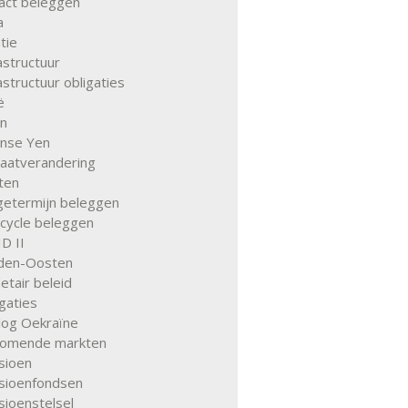
act beleggen
a
atie
astructuur
astructuur obligaties
ë
an
anse Yen
maatverandering
ten
getermijn beleggen
 cycle beleggen
D II
den-Oosten
tair beleid
gaties
log Oekraïne
omende markten
sioen
sioenfondsen
sioenstelsel