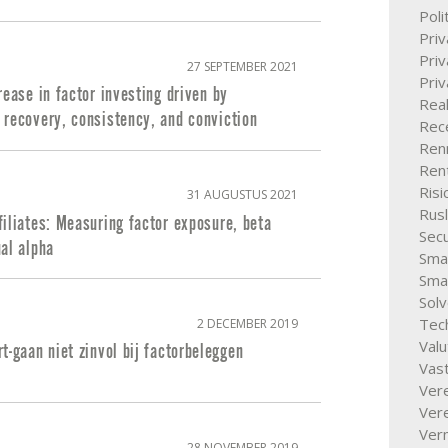
Poli
Pri
Priv
27 SEPTEMBER 2021
Pri
rease in factor investing driven by
Rea
 recovery, consistency, and conviction
Rece
Ren
Ren
Ris
31 AUGUSTUS 2021
Rus
iliates: Measuring factor exposure, beta
Secu
al alpha
Smal
Sma
Solv
Tec
2 DECEMBER 2019
Valu
t-gaan niet zinvol bij factorbeleggen
Vas
Vere
Ver
Ver
28 NOVEMBER 2019