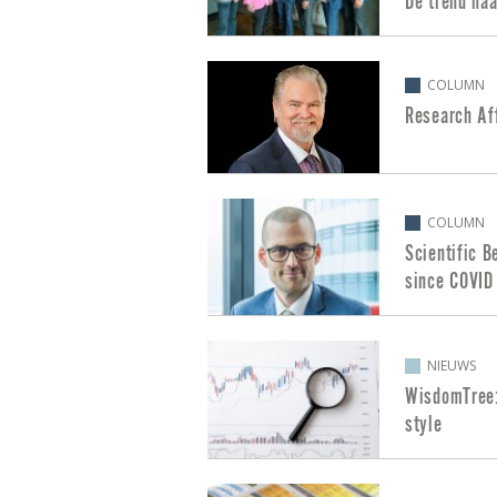
De trend na
COLUMN
Research Aff
COLUMN
Scientific B
since COVID
NIEUWS
WisdomTree: 
style