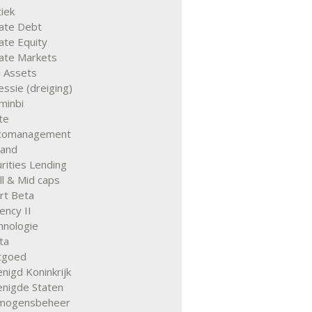
tiek
vate Debt
ate Equity
vate Markets
l Assets
ssie (dreiging)
minbi
te
icomanagement
land
rities Lending
l & Mid caps
rt Beta
ency II
hnologie
ta
tgoed
nigd Koninkrijk
enigde Staten
mogensbeheer