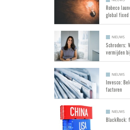
Robeco launc
global fixed
NIEUWS
Schroders: V
vermijden bi
NIEUWS
Invesco: Be
factoren
NIEUWS
BlackRock: 