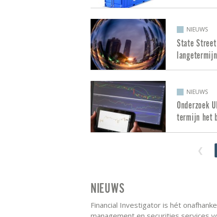
NIEUWS
State Street
langetermij
NIEUWS
Onderzoek U
termijn het 
NIEUWS
Financial Investigator is hét onafhank
management en securities services vo