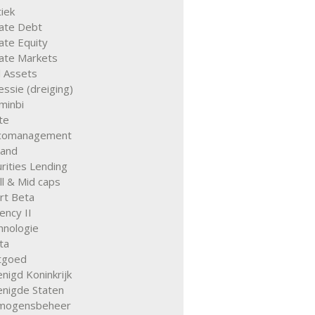
tiek
vate Debt
ate Equity
vate Markets
l Assets
ssie (dreiging)
minbi
te
icomanagement
land
rities Lending
l & Mid caps
rt Beta
ency II
hnologie
ta
tgoed
nigd Koninkrijk
enigde Staten
mogensbeheer