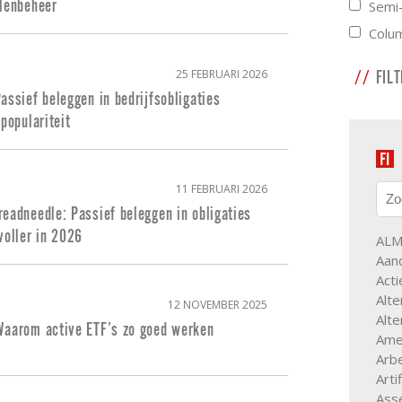
elenbeheer
Semi-
Colu
25 FEBRUARI 2026
FIL
assief beleggen in bedrijfsobligaties
 populariteit
11 FEBRUARI 2026
eadneedle: Passief beleggen in obligaties
voller in 2026
AL
Aan
Acti
Alte
12 NOVEMBER 2025
Alte
Waarom active ETF’s zo goed werken
Ame
Arb
Arti
Asse