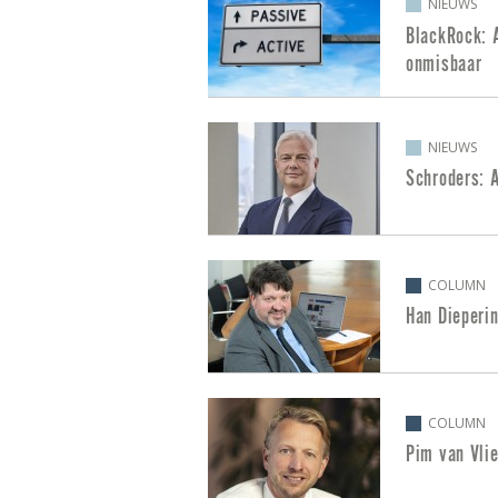
NIEUWS
BlackRock: A
onmisbaar
NIEUWS
Schroders: A
COLUMN
Han Dieperin
COLUMN
Pim van Vli