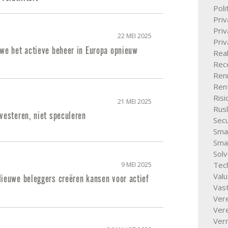
Poli
Pri
Priv
22 MEI 2025
Pri
 we het actieve beheer in Europa opnieuw
Rea
Rece
Ren
Ren
Ris
21 MEI 2025
Rus
vesteren, niet speculeren
Secu
Smal
Sma
Solv
Tec
9 MEI 2025
Valu
Nieuwe beleggers creëren kansen voor actief
Vas
Vere
Ver
Ver