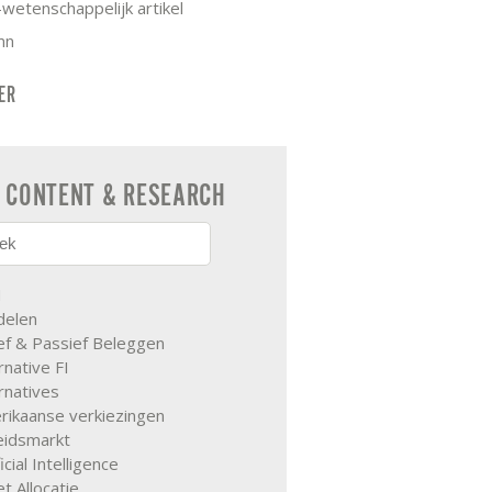
wetenschappelijk artikel
mn
TER
CONTENT & RESEARCH
M
delen
ef & Passief Beleggen
rnative FI
rnatives
rikaanse verkiezingen
eidsmarkt
ficial Intelligence
t Allocatie