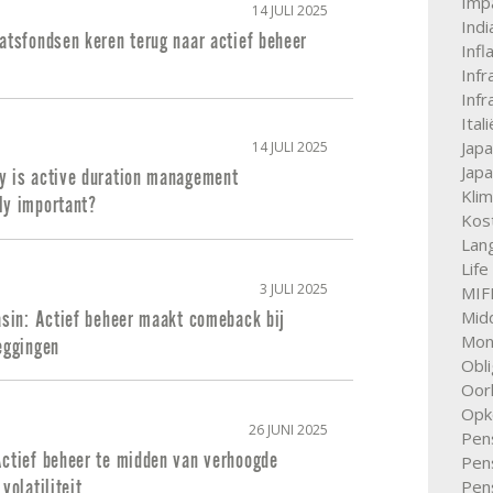
Imp
14 JULI 2025
Indi
atsfondsen keren terug naar actief beheer
Infl
Infr
Infr
Itali
Jap
14 JULI 2025
Jap
y is active duration management
Kli
ly important?
Kos
Lan
Life
3 JULI 2025
MIFI
Mid
asin: Actief beheer maakt comeback bij
Mone
eggingen
Obli
Oor
Opk
26 JUNI 2025
Pen
Actief beheer te midden van verhoogde
Pen
Pen
volatiliteit