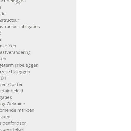
act beleggen
a
atie
astructuur
astructuur obligaties
ë
an
anse Yen
maatverandering
ten
getermijn beleggen
 cycle beleggen
D II
den-Oosten
tair beleid
gaties
log Oekraïne
omende markten
sioen
sioenfondsen
sioenstelsel