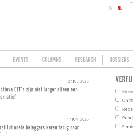
EN
NL
EVENTS
COLUMNS
RESEARCH
DOSSIERS
VERFI
BELEGGEN
27 JULI 2026
ctieve ETF’s zijn niet langer alleen een
Nieu
ernatief
On t
Redac
Ronde
17 JUNI 2026
Semi
nstitutionele beleggers keren terug naar