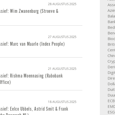
28 AUGUSTUS 2025
Asse
Azië
assief: Wim Zwanenburg (Stroeve &
Bal
Ban
Bedr
Ben
27 AUGUSTUS 2025
Biod
ssief: Marc van Maarle (Index People)
Bri
Cent
Chin
Cry
Der
21 AUGUSTUS 2025
Digi
assief: Rishma Moennasing (Rabobank
Dire
Office)
Doll
Duit
Duu
ECB
18 AUGUSTUS 2025
EM
ssief: Eelco Ubbels, Astrid Smit & Frank
ESG