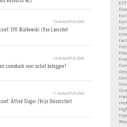
pha Research NL)
ETF
Ener
Eur
Eur
13 AUGUSTUS 2025
Eur
ssief: Effi Bialkowski (Van Lanschot
Ext
Fac
Fed
Fid
13 AUGUSTUS 2025
Fran
Fus
Een comeback voor actief beleggen?
Geop
Ges
Gou
Gro
11 AUGUSTUS 2025
Hand
ssief: Alfred Slager (Vrije Universiteit
Hed
High
Hyp
Illi