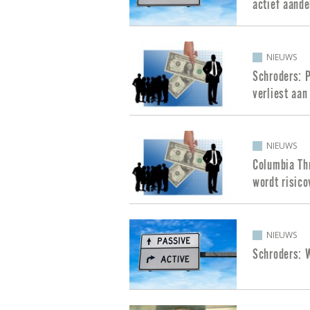
actief aand
NIEUWS
Schroders: P
verliest aan
NIEUWS
Columbia Thr
wordt risico
NIEUWS
Schroders: 