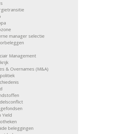
's
gietransitie
o
opa
ozone
erne manager selectie
torbeleggen
uciair Management
krijk
ies & Overnames (M&A)
olitiek
chiedenis
d
ndstoffen
elsconflict
gefondsen
 Yield
otheken
quide beleggingen