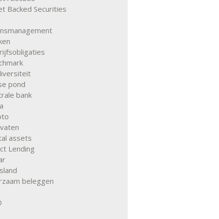
t Backed Securities
ansmanagement
ken
ijfsobligaties
chmark
iversiteit
tse pond
rale bank
a
pto
ivaten
tal assets
ct Lending
ar
sland
rzaam beleggen
D