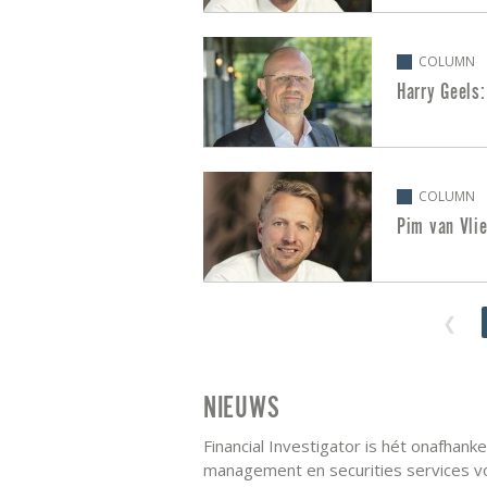
COLUMN
Harry Geels:
COLUMN
Pim van Vli
NIEUWS
Financial Investigator is hét onafhank
management en securities services vo