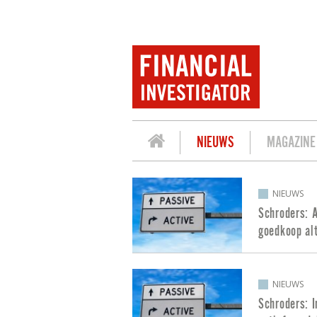
NIEUWS
MAGAZINE
BERICHTEN OVER ACTIEF & PASSIEF 
NIEUWS
Schroders: A
goedkoop alt
NIEUWS
Schroders: I