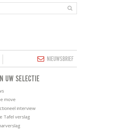
NIEUWSBRIEF
JN UW SELECTIE
ws
he move
tioneel interview
 Tafel verslag
narverslag