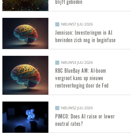
blijft geboden
NIEUWS
7 JULI 2026
Jennison: Investeringen in AI
bevinden zich nog in beginfase
NIEUWS
3 JULI 2026
RBC BlueBay AM: AI-boom
vergroot kans op nieuwe
renteverhoging door de Fed
NIEUWS
2 JULI 2026
PIMCO: Does AI raise or lower
neutral rates?