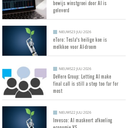
bewijs winstgroei door AI is
geleverd
NIEUWS
23 JULI 2026
eToro: Tesla's heilige koe is
melkkoe voor AI-droom
NIEUWS
22 JULI 2026
DeVere Group: Letting AI make
final call is still a step too far for
most
NIEUWS
22 JULI 2026
Invesco: AI maskeert afkoeling
economie VS