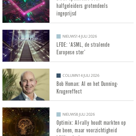
halfgeleiders grotendeels
ingeprijsd
NIEUWS
14 JULI 2026
LFDE: ‘ASML, de stralende
Europese ster’
COLUMN
14 JULI 2026
Bob Homan: AI en het Dunning-
Krugereffect
NIEUWS
8 JULI 2026
Optimix: AI-rally houdt markten op
de been, maar voorzichtigheid