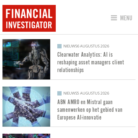
SPRING 
MENU
BERICHTEN OVER ARTIFICIAL INTELLI
NIEUWS
6 AUGUSTUS 2026
Clearwater Analytics: AI is
reshaping asset managers client
relationships
NIEUWS
5 AUGUSTUS 2026
ABN AMRO en Mistral gaan
samenwerken op het gebied van
Europese AI-innovatie