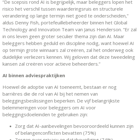
“De scepsis rond AI is begrijpelijk, maar beleggers lopen het
risico het verschil tussen waarderingsruis en structurele
verandering op lange termijn niet goed te onderscheiden,”
aldus Denny Fish, portefeuillebeheerder binnen het Global
Technology and Innovation Team van Janus Henderson. “Er zal
in ons leven geen groter seculier thema zijn dan AI. Maar
beleggers hebben geduld en discipline nodig, want hoewel AI
op termijn grote winnaars zal creëren, zal het onderweg ook
duidelijke verliezers kennen. Wij geloven dat deze tweedeling
kansen zal creëren voor actieve beheerders.”
AI binnen adviespraktijken
Hoewel de adoptie van AI toeneemt, bestaan er nog
barrières die de rol van AI bij het nemen van
beleggingsbeslissingen beperken. De vijf belangrijkste
belemmeringen voor beleggers om AI voor
beleggingsdoeleinden te gebruiken zijn:
Zorg dat AI-aanbevelingen bevooroordeeld kunnen zijn
of belangenconflicten bevatten (75%)
Zorgen over privacy en databeveiliging (74%)