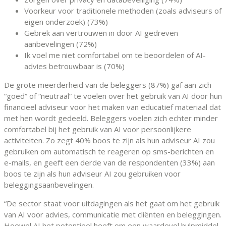
Voorkeur voor traditionele methoden (zoals adviseurs of
eigen onderzoek) (73%)
Gebrek aan vertrouwen in door AI gedreven
aanbevelingen (72%)
Ik voel me niet comfortabel om te beoordelen of AI-
advies betrouwbaar is (70%)
De grote meerderheid van de beleggers (87%) gaf aan zich
“goed” of “neutraal” te voelen over het gebruik van AI door hun
financieel adviseur voor het maken van educatief materiaal dat
met hen wordt gedeeld. Beleggers voelen zich echter minder
comfortabel bij het gebruik van AI voor persoonlijkere
activiteiten. Zo zegt 40% boos te zijn als hun adviseur AI zou
gebruiken om automatisch te reageren op sms-berichten en
e-mails, en geeft een derde van de respondenten (33%) aan
boos te zijn als hun adviseur AI zou gebruiken voor
beleggingsaanbevelingen.
“De sector staat voor uitdagingen als het gaat om het gebruik
van AI voor advies, communicatie met cliënten en beleggingen.
Hoewel AI het potentieel heeft om een waardevol hulpmiddel