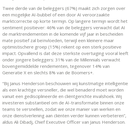
Twee derde van de beleggers (67%) maakt zich zorgen over
een mogelijke AI-bubbel of een door AI veroorzaakte
marktcorrectie op korte termijn. Op langere termijn wordt het
sentiment positiever: 46% van de beleggers verwacht dat AI
de marktrendementen in de komende vijf jaar in bescheiden
mate positief zal beïnvloeden, terwijl een kleinere maar
optimistischere groep (15%) rekent op een sterk positieve
impact. Opvallend is dat deze sterkste overtuiging vooral leeft
onder jongere beleggers: 31% van de Millennials verwacht
bovengemiddelde rendementen, tegenover 14% van
Generatie X en slechts 8% van de Boomers+.
“Bij Janus Henderson beschouwen wij kunstmatige intelligentie
als een krachtige versneller, die wel benaderd moet worden
vanuit een gedisciplineerde en cliëntgerichte invalshoek. Wij
investeren substantieel om de AI-transformatie binnen onze
teams te versnellen, zodat we onze manier van werken en
onze dienstverlening aan cliënten verder kunnen verbeteren”,
aldus Ali Dibadj, Chief Executive Officer van Janus Henderson.