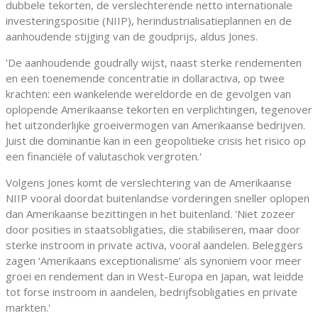
dubbele tekorten, de verslechterende netto internationale
investeringspositie (NIIP), herindustrialisatieplannen en de
aanhoudende stijging van de goudprijs, aldus Jones.
'De aanhoudende goudrally wijst, naast sterke rendementen
en een toenemende concentratie in dollaractiva, op twee
krachten: een wankelende wereldorde en de gevolgen van
oplopende Amerikaanse tekorten en verplichtingen, tegenover
het uitzonderlijke groeivermogen van Amerikaanse bedrijven.
Juist die dominantie kan in een geopolitieke crisis het risico op
een financiële of valutaschok vergroten.'
Volgens Jones komt de verslechtering van de Amerikaanse
NIIP vooral doordat buitenlandse vorderingen sneller oplopen
dan Amerikaanse bezittingen in het buitenland. 'Niet zozeer
door posities in staatsobligaties, die stabiliseren, maar door
sterke instroom in private activa, vooral aandelen. Beleggers
zagen ‘Amerikaans exceptionalisme’ als synoniem voor meer
groei en rendement dan in West-Europa en Japan, wat leidde
tot forse instroom in aandelen, bedrijfsobligaties en private
markten.'