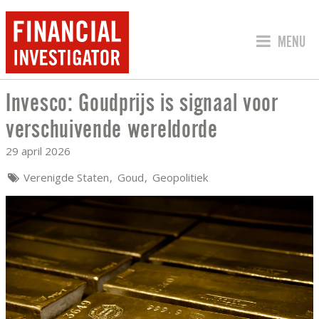
SPRING 
MENU
Invesco: Goudprijs is signaal voor
INVESCO: GOUDPRIJS IS SIGNAAL VO
verschuivende wereldorde
29 april 2026
Verenigde Staten
Goud
Geopolitiek